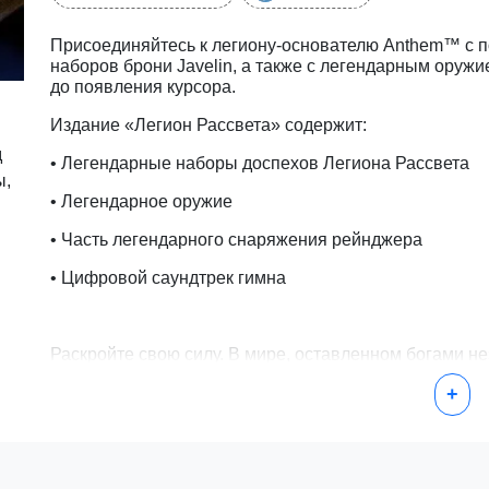
Присоединяйтесь к легиону-основателю Anthem™ с
наборов брони Javelin, а также с легендарным ору
до появления курсора.
Издание «Легион Рассвета» содержит:
д
• Легендарные наборы доспехов Легиона Рассвета
ы,
• Легендарное оружие
• Часть легендарного снаряжения рейнджера
• Цифровой саундтрек гимна
Раскройте свою силу. В мире, оставленном богами 
всему человечеству. Только ты стоишь между Домини
+
Станьте героями в этой кооперативной ролевой игре