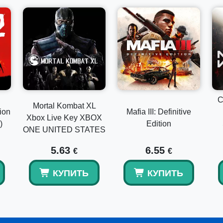
C
Mortal Kombat XL
ion
Mafia III: Definitive
Xbox Live Key XBOX
)
Edition
ONE UNITED STATES
5.63
6.55
€
€
КУПИТЬ
КУПИТЬ