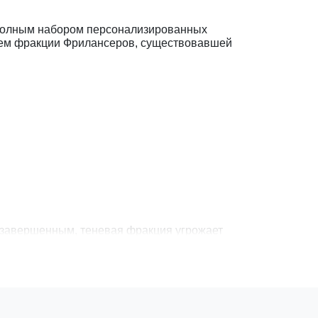
 полным набором персонализированных
жием фракции Фрилансеров, существовавшей
незавершенным, теневая фракция угрожает
оном и древней силой, которой они жаждут.
 от BioWare™ и EA.