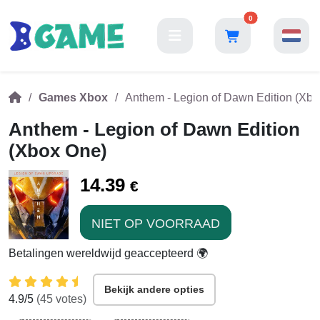
0
Games Xbox
Anthem - Legion of Dawn Edition (Xb
Anthem - Legion of Dawn Edition
(Xbox One)
14.39
€
NIET OP VOORRAAD
Betalingen wereldwijd geaccepteerd 🌍
Bekijk andere opties
4.9
/5
(
45
votes)