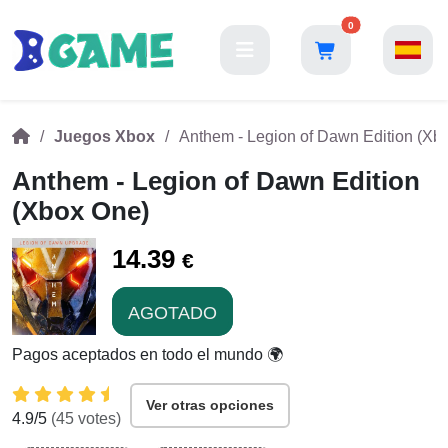
0
Juegos Xbox
Anthem - Legion of Dawn Edition (Xb
Anthem - Legion of Dawn Edition
(Xbox One)
14.39
€
AGOTADO
Pagos aceptados en todo el mundo 🌍
Ver otras opciones
4.9
/5
(
45
votes)