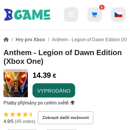
0
Hry pro Xbox
Anthem - Legion of Dawn Edition (Xb
Anthem - Legion of Dawn Edition
(Xbox One)
14.39
€
VYPRODÁNO
Platby přijímány po celém světě 🌍
Zobrazit další možnosti
4.9
/5
(
45
votes)