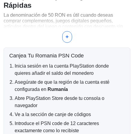
Rápidas
La denominación de 50 RON es útil cuando deseas
comprar complementos, juegos digitales pequeños,
artículos dentro del juego o contenido con descuento sin
añadir un saldo grande a tu cuenta.
+
¿Qué Puedes Comprar con 50 RON?
DLC y complementos descargables
Canjea Tu Romania PSN Code
Juegos pequeños de la PlayStation Store
Moneda dentro del juego y artículos cosméticos
Inicia sesión en la cuenta PlayStation donde
Ofertas digitales con descuento
quieres añadir el saldo del monedero
Saldo extra en la billetera para pagos combinados
Asegúrate de que la región de la cuenta esté
Entrega Digital Rápida y Confiable
configurada en
Rumanía
Abre PlayStation Store desde tu consola o
Después de un pago exitoso, tu código de billetera de
PlayStation se entrega electrónicamente a tu dirección de
navegador
correo electrónico. La mayoría de los pedidos se procesan
Ve a la sección de canje de códigos
automáticamente, por lo que puedes canjear tu código poco
después de completar la compra.
Introduce el PSN code de 12 caracteres
exactamente como lo recibiste
Compatibilidad con Cuentas de