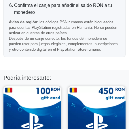
Confirma el canje para añadir el saldo RON a tu
Rumania
monedero
Importante:
esta tarjeta PSN solo funciona con cuentas de
Aviso de región:
los códigos PSN rumanos están bloqueados
PlayStation registradas en Rumania.
para cuentas PlayStation registradas en Rumanía. No se pueden
Los códigos de PlayStation de Rumania no se pueden
activar en cuentas de otros países.
canjear en cuentas de otras regiones.
Después de un canje correcto, los fondos del monedero se
pueden usar para juegos elegibles, complementos, suscripciones
Preguntas Frecuentes
y otro contenido digital en el PlayStation Store rumano.
¿Puedo usar esta tarjeta para compras pequeñas
de DLC?
Podría interesarte:
Sí, los fondos de la billetera se pueden utilizar para DLC
elegibles, complementos y contenido digital pequeño.
¿Este código se entrega por correo electrónico?
Sí, este es un código de billetera PSN digital entregado