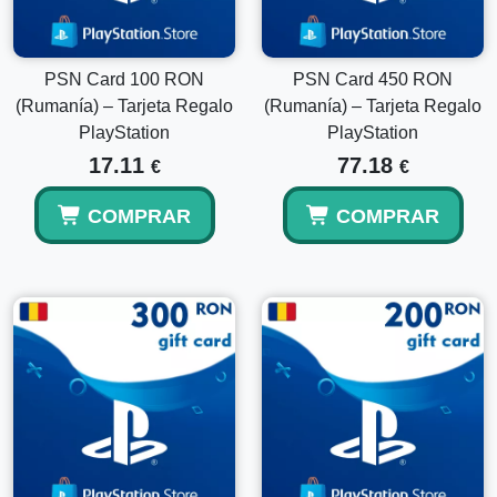
electrónicamente.
¿Puedo combinarlo con mi saldo actual de la
PSN Card 100 RON
PSN Card 450 RON
billetera?
(Rumanía) – Tarjeta Regalo
(Rumanía) – Tarjeta Regalo
PlayStation
PlayStation
Sí, la cantidad canjeada se agrega a tus fondos existentes
17.11
77.18
€
€
de la billetera de PlayStation.
COMPRAR
COMPRAR