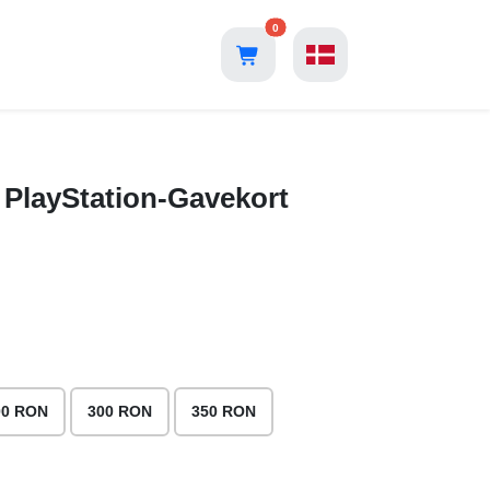
0
PlayStation-Gavekort
00 RON
300 RON
350 RON