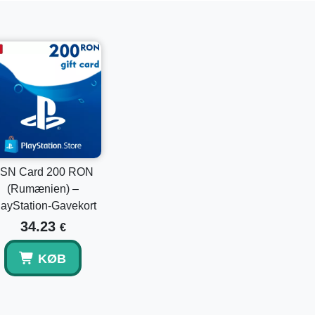
onisk.
 saldo?
ation wallet midler.
SN Card 200 RON
(Rumænien) –
layStation-Gavekort
34.23
€
KØB