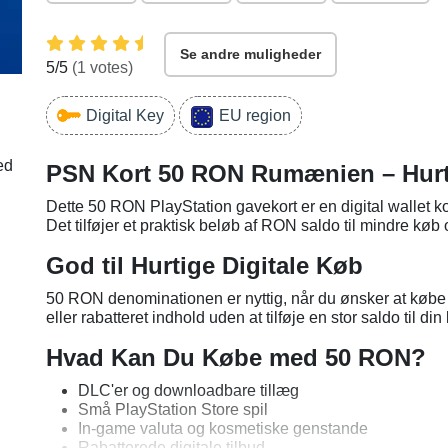
Se andre muligheder
5
/5
(
1
votes)
Digital Key
EU region
ed
PSN Kort 50 RON Rumænien – Hurti
Dette 50 RON PlayStation gavekort er en digital wallet ko
Det tilføjer et praktisk beløb af RON saldo til mindre køb
God til Hurtige Digitale Køb
50 RON denominationen er nyttig, når du ønsker at købe 
eller rabatteret indhold uden at tilføje en stor saldo til din
Hvad Kan Du Købe med 50 RON?
DLC'er og downloadbare tillæg
Små PlayStation Store spil
In-game valuta og kosmetiske genstande
Rabatterede digitale tilbud