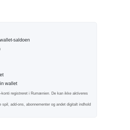
g
e elektronisk til din e-mailadresse. De fleste
kort efter kassen.
 wallet-saldoen
n
ti registreret i Rumænien.
ra andre regioner.
et
in wallet
konti registreret i Rumænien. De kan ikke aktiveres
de spil, add-ons, abonnementer og andet digitalt indhold
 og små digitale indhold.