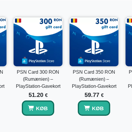
Ja, dette er en digital PSN wallet kode, der leveres elektr
Kan jeg kombinere det med min nuværende wallet
Ja, det indløste beløb tilføjes til dine eksisterende PlaySt
ON
PSN Card 300 RON
PSN Card 350 RON
P
(Rumænien) –
(Rumænien) –
rt
PlayStation-Gavekort
PlayStation-Gavekort
P
51.20
59.77
€
€
KØB
KØB