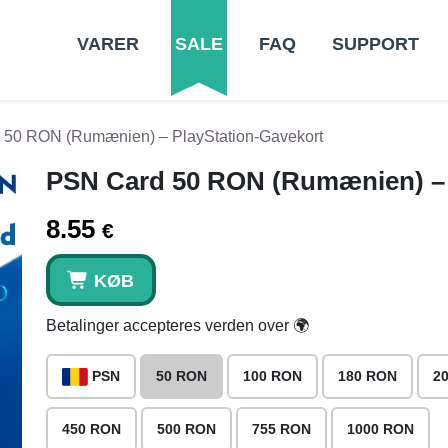
VARER
SALE
FAQ
SUPPORT
50 RON (Rumænien) – PlayStation-Gavekort
PSN Card 50 RON (Rumænien) – 
8.55
€
KØB
Betalinger accepteres verden over 🌍
PSN
50 RON
100 RON
180 RON
2
450 RON
500 RON
755 RON
1000 RON