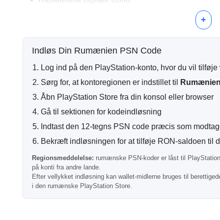
Ekstra wallet saldo til samlede betalinger
+
Hurtig og Pålidelig Digital Leverin
Efter vellykket betaling sendes din PlayStation wallet kod
Indløs Din Rumænien PSN Code
ordrer behandles automatisk, så du kan indløse din kode 
Log ind på den PlayStation-konto, hvor du vil tilføje
Rumænsk Konto Kompatibilitet
Sørg for, at kontoregionen er indstillet til
Rumænie
Vigtigt:
dette PSN kort fungerer kun med PlayStation-kon
Åbn PlayStation Store fra din konsol eller browser
Rumænske PlayStation koder kan ikke indløses på konti f
Gå til sektionen for kodeindløsning
Ofte Stillede Spørgsmål
Indtast den 12-tegns PSN code præcis som modtag
Bekræft indløsningen for at tilføje RON-saldoen til d
Kan jeg bruge dette kort til små DLC køb?
Regionsmeddelelse:
rumænske PSN-koder er låst til PlayStation-
på konti fra andre lande.
Efter vellykket indløsning kan wallet-midlerne bruges til berettige
Ja, wallet midler kan bruges til berettigede DLC'er, tillæg
i den rumænske PlayStation Store.
Bliver denne kode sendt via e-mail?