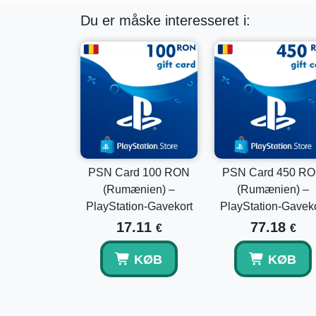
Du er måske interesseret i:
PSN Card 100 RON
PSN Card 450 R
(Rumænien) –
(Rumænien) –
PlayStation-Gavekort
PlayStation-Gaveko
17.11
77.18
€
€
KØB
KØB