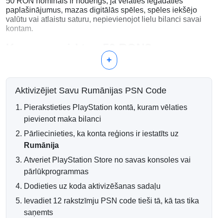
50 RON nomināls ir noderīgs, ja vēlaties iegādāties
paplašinājumus, mazas digitālās spēles, spēles iekšējo
valūtu vai atlaistu saturu, nepievienojot lielu bilanci savai
kontam.
Ko var nopirkt ar 50 RON?
+
DLC un lejupielādējamie paplašinājumi
Mazās PlayStation Store spēles
Spēles iekšējā valūta un kosmētiskie priekšmeti
Aktivizējiet Savu Rumānijas PSN Code
Atlaistu digitālo piedāvājumu
Papildu maka bilance apvienotiem maksājumiem
Pierakstieties PlayStation kontā, kuram vēlaties
Ātra un uzticama digitālā piegāde
pievienot maka bilanci
Pārliecinieties, ka konta reģions ir iestatīts uz
Pēc veiksmīgas maksājuma apstrādes jūsu PlayStation
Rumānija
maka kods tiek piegādāts elektroniski uz jūsu e-pasta
adresi. Lielākā daļa pasūtījumu tiek apstrādāti automātiski,
Atveriet PlayStation Store no savas konsoles vai
tāpēc jūs varat izpirkt savu kodu neilgi pēc maksājuma
pārlūkprogrammas
pabeigšanas.
Dodieties uz koda aktivizēšanas sadaļu
Rumānijas kontu saderība
Ievadiet 12 rakstzīmju PSN code tieši tā, kā tas tika
Svarīgi:
šī PSN karte darbojas tikai ar PlayStation kontiem,
saņemts