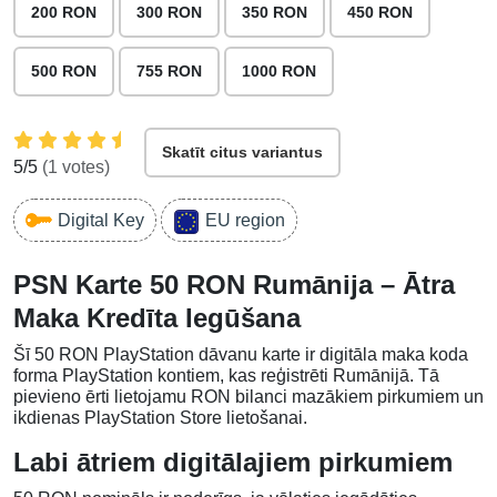
200 RON
300 RON
350 RON
450 RON
500 RON
755 RON
1000 RON
Skatīt citus variantus
5
/5
(
1
votes)
Digital Key
EU region
PSN Karte 50 RON Rumānija – Ātra
Maka Kredīta Iegūšana
Šī 50 RON PlayStation dāvanu karte ir digitāla maka koda
forma PlayStation kontiem, kas reģistrēti Rumānijā. Tā
pievieno ērti lietojamu RON bilanci mazākiem pirkumiem un
ikdienas PlayStation Store lietošanai.
Labi ātriem digitālajiem pirkumiem