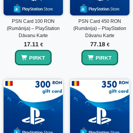
bilanci?
Jā, izpirktā summa tiek pievienota jūsu esošajiem
PSN Card 100 RON
PSN Card 450 RON
PlayStation maka līdzekļiem.
(Rumānija) – PlayStation
(Rumānija) – PlayStation
Dāvanu Karte
Dāvanu Karte
17.11
77.18
€
€
PIRKT
PIRKT