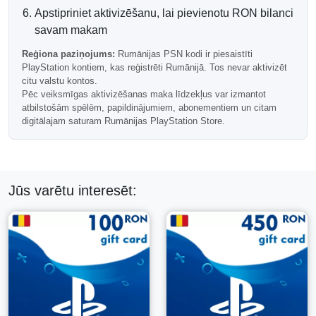
kas reģistrēti Rumānijā.
Apstipriniet aktivizēšanu, lai pievienotu RON bilanci
Rumānijas PlayStation kodi nevar tikt izpirkti kontos no
savam makam
citām reģionām.
Reģiona paziņojums:
Rumānijas PSN kodi ir piesaistīti
Biežāk uzdotie jautājumi
PlayStation kontiem, kas reģistrēti Rumānijā. Tos nevar aktivizēt
citu valstu kontos.
Pēc veiksmīgas aktivizēšanas maka līdzekļus var izmantot
atbilstošām spēlēm, papildinājumiem, abonementiem un citam
Vai es varu izmantot šo karti maziem DLC
digitālajam saturam Rumānijas PlayStation Store.
pirkumiem?
Jā, maka līdzekļus var izmantot atbilstošiem DLC,
paplašinājumiem un mazam digitālajam saturam.
Jūs varētu interesēt:
Vai šis kods tiek piegādāts pa e-pastu?
Jā, šis ir digitāls PSN maka kods, kas tiek piegādāts
elektroniski.
Vai es varu to apvienot ar savu esošo maka