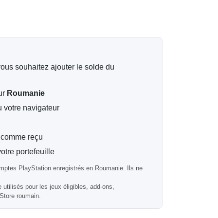
s
ble
yStation est envoyé électroniquement à votre
ous souhaitez ajouter le solde du
s automatiquement, vous pouvez donc échanger
ur
Roumanie
oumains
u votre navigateur
comptes PlayStation enregistrés en Roumanie.
angés sur des comptes d'autres régions.
t comme reçu
otre portefeuille
mptes PlayStation enregistrés en Roumanie. Ils ne
ts DLC ?
 utilisés pour les jeux éligibles, add-ons,
Store roumain.
 des DLC éligibles, des add-ons et des contenus