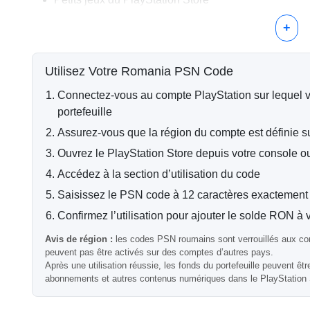
Monnaie en jeu et objets cosmétiques
Offres numériques à prix réduit
+
Solde supplémentaire pour des paiements combiné
Livraison Numérique Rapide et Fia
Utilisez Votre Romania PSN Code
Après un paiement réussi, votre code de portefeuille Pla
Connectez-vous au compte PlayStation sur lequel v
adresse e-mail. La plupart des commandes sont traitée
portefeuille
votre code peu après le paiement.
Assurez-vous que la région du compte est définie s
Compatibilité avec les Comptes R
Ouvrez le PlayStation Store depuis votre console o
Important :
cette carte PSN ne fonctionne qu'avec des 
Accédez à la section d’utilisation du code
Les codes PlayStation roumains ne peuvent pas être éch
Saisissez le PSN code à 12 caractères exactemen
Questions Fréquemment Posées
Confirmez l’utilisation pour ajouter le solde RON à v
Avis de région :
les codes PSN roumains sont verrouillés aux co
peuvent pas être activés sur des comptes d’autres pays.
Puis-je utiliser cette carte pour des achats de peti
Après une utilisation réussie, les fonds du portefeuille peuvent être
abonnements et autres contenus numériques dans le PlayStation 
Oui, les fonds du portefeuille peuvent être utilisés pour
numériques petits.