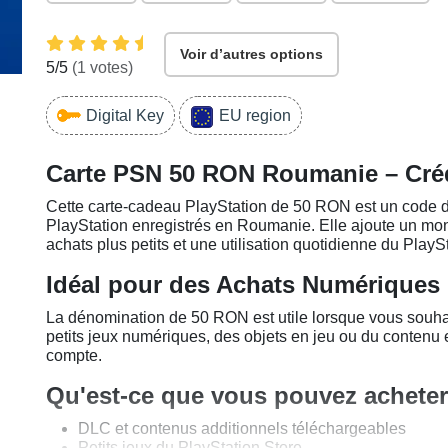
Voir d’autres options
5
/5
(
1
votes)
Digital Key
EU region
Carte PSN 50 RON Roumanie – Crédi
Cette carte-cadeau PlayStation de 50 RON est un code d
PlayStation enregistrés en Roumanie. Elle ajoute un mo
achats plus petits et une utilisation quotidienne du PlayS
Idéal pour des Achats Numériques
La dénomination de 50 RON est utile lorsque vous souha
petits jeux numériques, des objets en jeu ou du contenu 
compte.
Qu'est-ce que vous pouvez achete
DLC et contenus additionnels téléchargeables
Petits jeux du PlayStation Store