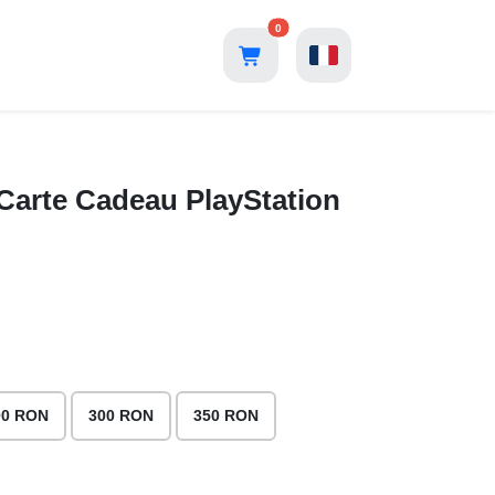
0
arte Cadeau PlayStation
00 RON
300 RON
350 RON