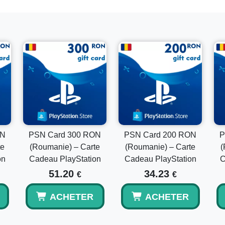
Ce code est-il envoyé par e-mail ?
Oui, il s'agit d'un code de portefeuille PSN numérique e
Puis-je le combiner avec mon solde de portefeuille
Oui, le montant échangé est ajouté à vos fonds de portefe
ON
PSN Card 300 RON
PSN Card 200 RON
P
te
(Roumanie) – Carte
(Roumanie) – Carte
(
on
Cadeau PlayStation
Cadeau PlayStation
C
51.20
34.23
€
€
ACHETER
ACHETER