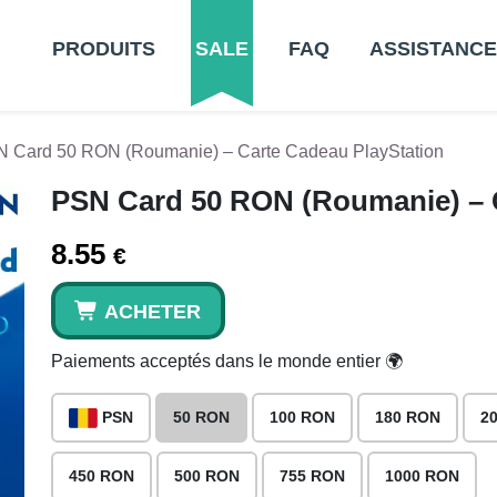
PRODUITS
SALE
FAQ
ASSISTANCE
 Card 50 RON (Roumanie) – Carte Cadeau PlayStation
PSN Card 50 RON (Roumanie) – C
8.55
€
ACHETER
Paiements acceptés dans le monde entier 🌍
PSN
50 RON
100 RON
180 RON
2
450 RON
500 RON
755 RON
1000 RON