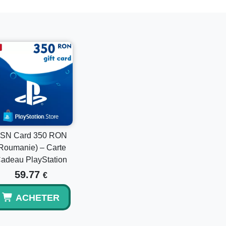
nvoyé électroniquement.
 actuel ?
uille PlayStation existants.
SN Card 350 RON
Roumanie) – Carte
adeau PlayStation
59.77
€
ACHETER