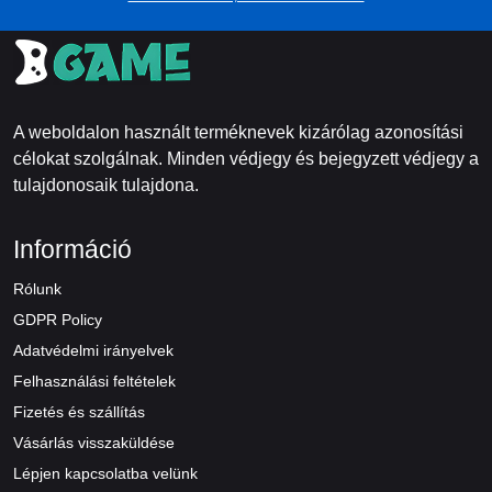
A weboldalon használt terméknevek kizárólag azonosítási
célokat szolgálnak. Minden védjegy és bejegyzett védjegy a
tulajdonosaik tulajdona.
Információ
Rólunk
GDPR Policy
Adatvédelmi irányelvek
Felhasználási feltételek
Fizetés és szállítás
Vásárlás visszaküldése
Lépjen kapcsolatba velünk