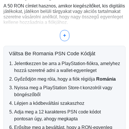
A 50 RON címlet hasznos, amikor kiegészítőket, kis digitális
játékokat, játékon belüli tárgyakat vagy akciós tartalmakat
szeretne vásárolni anélkül, hogy nagy összegű egyenleget
kellene hozzáadnia a fiókjához.
Mit Vásárolhat 50 RON-ból?
+
DLC-k és letölthető kiegészítők
Kis PlayStation Store játékok
Váltsa Be Romania PSN Code Kódját
Játékon belüli valuta és kozmetikai tárgyak
Akciós digitális ajánlatok
Jelentkezzen be arra a PlayStation-fiókra, amelyhez
További pénztárca egyenleg a kombinált kifizetésekhez
hozzá szeretné adni a wallet-egyenleget
Gyors és Megbízható Digitális
Győződjön meg róla, hogy a fiók régiója
Románia
Kézbesítés
Nyissa meg a PlayStation Store-t konzolról vagy
böngészőből
Sikeres fizetés után a PlayStation pénztárca kódja
elektronikus úton kerül elküldésre az email címére. A
Lépjen a kódbeváltási szakaszhoz
legtöbb rendelést automatikusan feldolgozzák, így a kódját
közvetlenül a pénztár után beválthatja.
Adja meg a 12 karakteres PSN code kódot
pontosan úgy, ahogy megkapta
Romániai Fiók Kompatibilitás
Erősítse meg a beváltást, hogy a RON-egyenleg