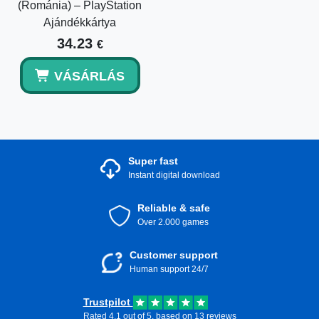
(Románia) – PlayStation
Ajándékkártya
34.23
€
VÁSÁRLÁS
Super fast
Instant digital download
Reliable & safe
Over 2.000 games
Customer support
Human support 24/7
Trustpilot
Rated 4.1 out of 5, based on 13 reviews