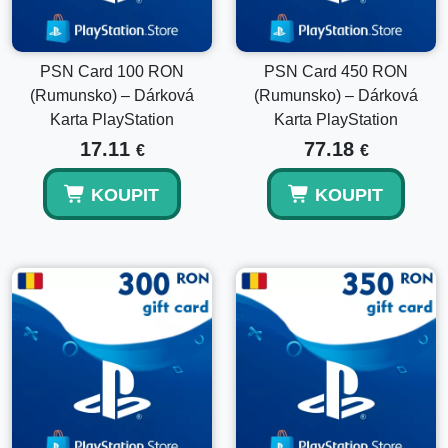
v peněžence?
PSN Card 100 RON
PSN Card 450 RON
Ano, uplatněná částka se přidá k vašim stávajícím
prostředkům v peněžence PlayStation.
(Rumunsko) – Dárková
(Rumunsko) – Dárková
Karta PlayStation
Karta PlayStation
17.11
77.18
€
€
KOUPIT
KOUPIT