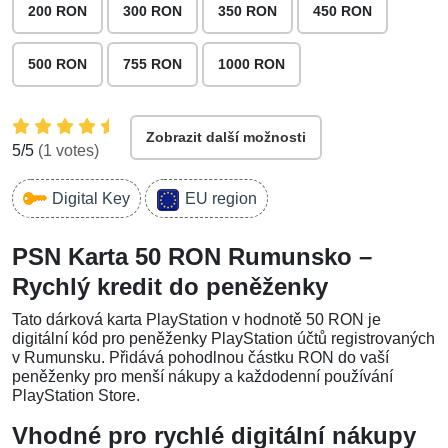
200 RON
300 RON
350 RON
450 RON
500 RON
755 RON
1000 RON
Zobrazit další možnosti
5
/5
(
1
votes)
Digital Key
EU region
PSN Karta 50 RON Rumunsko –
Rychlý kredit do peněženky
Tato dárková karta PlayStation v hodnotě 50 RON je
digitální kód pro peněženky PlayStation účtů registrovaných
v Rumunsku. Přidává pohodlnou částku RON do vaší
peněženky pro menší nákupy a každodenní používání
PlayStation Store.
Vhodné pro rychlé digitální nákupy