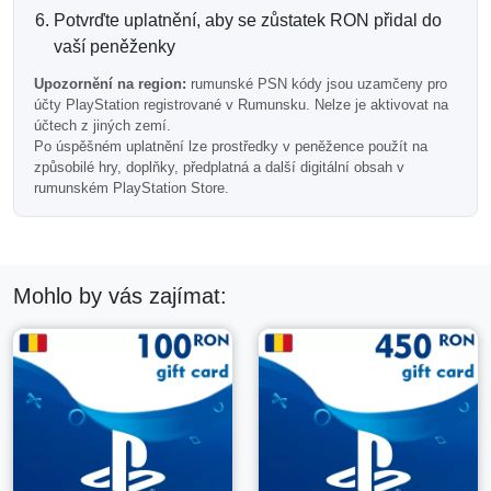
Potvrďte uplatnění, aby se zůstatek RON přidal do
Důležité:
tato PSN karta funguje pouze s účty PlayStation
vaší peněženky
registrovanými v Rumunsku.
Upozornění na region:
rumunské PSN kódy jsou uzamčeny pro
Rumunské kódy PlayStation nelze uplatnit na účtech z
účty PlayStation registrované v Rumunsku. Nelze je aktivovat na
jiných regionů.
účtech z jiných zemí.
Po úspěšném uplatnění lze prostředky v peněžence použít na
Často kladené otázky
způsobilé hry, doplňky, předplatná a další digitální obsah v
rumunském PlayStation Store.
Možu tuto kartu použít na malé nákupy DLC?
Ano, prostředky v peněžence mohou být použity na
Mohlo by vás zajímat:
způsobilé DLC, doplňky a malý digitální obsah.
Je tento kód doručen e-mailem?
Ano, je to digitální kód peněženky PSN doručený
elektronicky.
Možu ho kombinovat se svým aktuálním zůstatkem