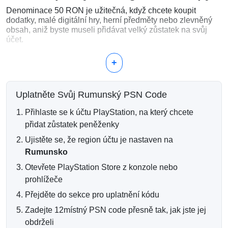
Denominace 50 RON je užitečná, když chcete koupit
dodatky, malé digitální hry, herní předměty nebo zlevněný
obsah, aniž byste museli přidávat velký zůstatek na svůj
účet.
Co si můžete koupit za 50 RON?
+
DLC a stahovatelné dodatky
Malé hry z PlayStation Store
Uplatněte Svůj Rumunský PSN Code
Herní měna a kosmetické předměty
Zlevněné digitální nabídky
Přihlaste se k účtu PlayStation, na který chcete
Dodatečný zůstatek do peněženky pro kombinované
přidat zůstatek peněženky
platby
Ujistěte se, že region účtu je nastaven na
Rychlé a spolehlivé digitální
Rumunsko
doručení
Otevřete PlayStation Store z konzole nebo
Po úspěšné platbě je váš kód peněženky PlayStation
prohlížeče
doručen elektronicky na vaši e-mailovou adresu. Většina
Přejděte do sekce pro uplatnění kódu
objednávek je zpracovávána automaticky, takže svůj kód
můžete uplatnit krátce po potvrzení objednávky.
Zadejte 12místný PSN code přesně tak, jak jste jej
obdrželi
Kompatibilita s rumunským účtem