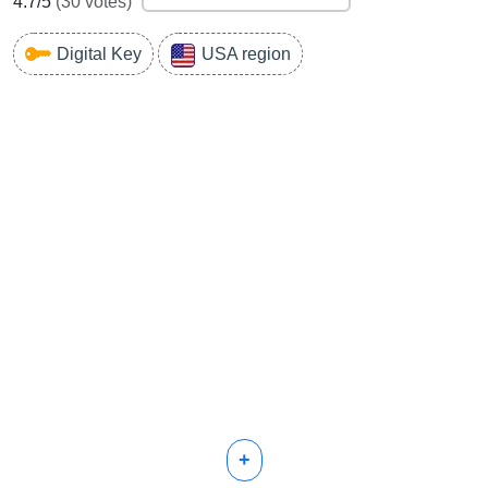
4.7
/5
(
30
votes)
Digital Key
USA region
+