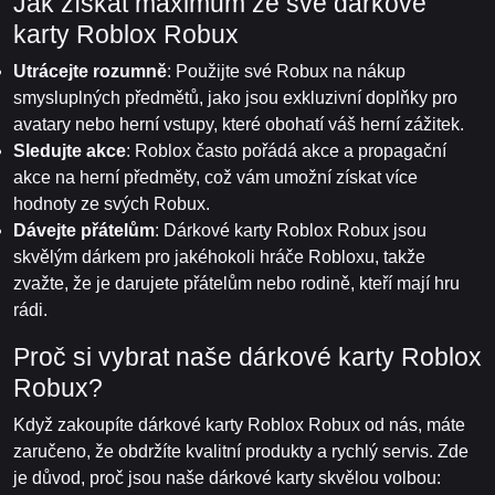
Jak získat maximum ze své dárkové
karty Roblox Robux
Utrácejte rozumně
: Použijte své Robux na nákup
smysluplných předmětů, jako jsou exkluzivní doplňky pro
avatary nebo herní vstupy, které obohatí váš herní zážitek.
Sledujte akce
: Roblox často pořádá akce a propagační
akce na herní předměty, což vám umožní získat více
hodnoty ze svých Robux.
Dávejte přátelům
: Dárkové karty Roblox Robux jsou
skvělým dárkem pro jakéhokoli hráče Robloxu, takže
zvažte, že je darujete přátelům nebo rodině, kteří mají hru
rádi.
Proč si vybrat naše dárkové karty Roblox
Robux?
Když zakoupíte dárkové karty Roblox Robux od nás, máte
zaručeno, že obdržíte kvalitní produkty a rychlý servis. Zde
je důvod, proč jsou naše dárkové karty skvělou volbou: