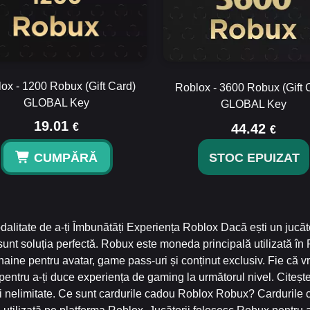
ox - 1200 Robux (Gift Card)
Roblox - 3600 Robux (Gift 
GLOBAL Key
GLOBAL Key
19.01
€
44.42
€
CUMPĂRĂ
STOC EPUIZAT
itate de a-ți Îmbunătăți Experiența Roblox Dacă ești un jucăt
sunt soluția perfectă. Robux este moneda principală utilizată în
haine pentru avatar, game pass-uri și conținut exclusiv. Fie că vr
oie pentru a-ți duce experiența de gaming la următorul nivel. Cite
i nelimitate. Ce sunt cardurile cadou Roblox Robux? Cardurile 