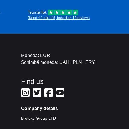
t
Trustpilot
Rated 4.1 out of 5, based on 13 reviews
Monedă: EUR
Schimbă moneda:
UAH
PLN
TRY
Find us
Company details
Brolexy Group LTD