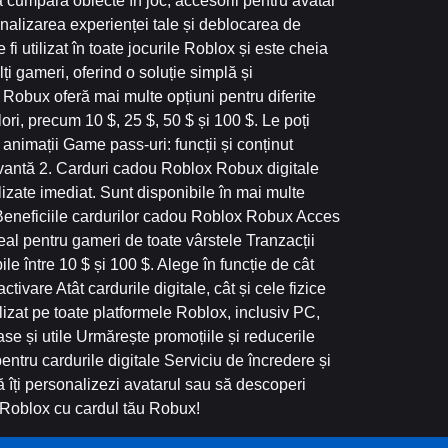
a cumpăra obiecte în joc, accesorii pentru avatar
onalizarea experienței tale și deblocarea de
fi utilizat în toate jocurile Roblox și este cheia
 gameri, oferind o soluție simplă și
obux oferă mai multe opțiuni pentru diferite
ori, precum 10 $, 25 $, 50 $ și 100 $. Le poți
 animații Game pass-uri: funcții și conținut
tivantă 2. Carduri cadou Roblox Robux digitale
ilizate imediat. Sunt disponibile în mai multe
ox. Beneficiile cardurilor cadou Roblox Robux Acces
deal pentru gameri de toate vârstele Tranzacții
le între 10 $ și 100 $. Alege în funcție de cât
ctivare Atât cardurile digitale, cât și cele fizice
ilizat pe toate platformele Roblox, inclusiv PC,
e și utile Urmărește promoțiile și reducerile
ntru cardurile digitale Serviciu de încredere și
ă îți personalizezi avatarul sau să descoperi
 Roblox cu cardul tău Robux!