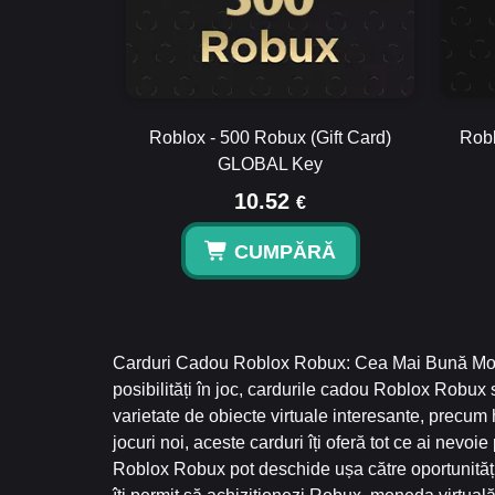
Roblox - 500 Robux (Gift Card)
Robl
GLOBAL Key
10.52
€
CUMPĂRĂ
Carduri Cadou Roblox Robux: Cea Mai Bună Modal
posibilități în joc, cardurile cadou Roblox Robux 
varietate de obiecte virtuale interesante, precum 
jocuri noi, aceste carduri îți oferă tot ce ai nev
Roblox Robux pot deschide ușa către oportunităț