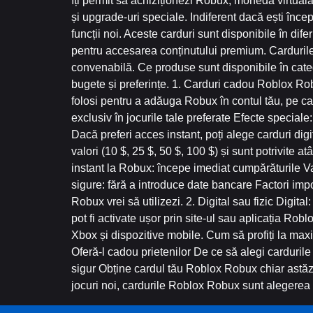
îți permit să achiziționezi Robux, moneda virtual
și upgrade-uri speciale. Indiferent dacă ești înc
funcții noi. Aceste carduri sunt disponibile în dife
pentru accesarea conținutului premium. Cardurile
convenabilă. Ce produse sunt disponibile în cate
bugete și preferințe. 1. Carduri cadou Roblox Robu
folosi pentru a adăuga Robux în contul tău, pe care
exclusiv în jocurile tale preferate Efecte specia
Dacă preferi acces instant, poți alege carduri digi
valori (10 $, 25 $, 50 $, 100 $) și sunt potrivite 
instant la Robux: începe imediat cumpărăturile Val
sigure: fără a introduce date bancare Factori impo
Robux vrei să utilizezi. 2. Digital sau fizic Digital
pot fi activate ușor prin site-ul sau aplicația Rob
Xbox și dispozitive mobile. Cum să profiți la ma
Oferă-l cadou prietenilor De ce să alegi carduril
sigur Obține cardul tău Roblox Robux chiar astăzi!
jocuri noi, cardurile Roblox Robux sunt alegerea