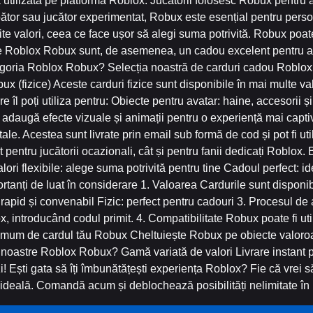
ă utilizată pe platforma Roblox. Jucătorii folosesc Robux pentru 
epător sau jucător experimentat, Robux este esențial pentru pers
rite valori, ceea ce face ușor să alegi suma potrivită. Robux poate 
 Roblox Robux sunt, de asemenea, un cadou excelent pentru alți
goria Roblox Robux? Selecția noastră de carduri cadou Roblox R
x (fizice) Aceste carduri fizice sunt disponibile în mai multe val
 îl poți utiliza pentru: Obiecte pentru avatar: haine, accesorii și
le: adaugă efecte vizuale și animații pentru o experiență mai cap
tale. Acestea sunt livrate prin email sub formă de cod și pot fi ut
atât pentru jucătorii ocazionali, cât și pentru fanii dedicați Robl
ori flexibile: alege suma potrivită pentru tine Cadoul perfect: i
rtanți de luat în considerare 1. Valoarea Cardurile sunt disponibi
: rapid și convenabil Fizic: perfect pentru cadouri 3. Procesul de a
lox, introducând codul primit. 4. Compatibilitate Robux poate fi ut
ximum de cardul tău Robux Cheltuiește Robux pe obiecte valoroas
e noastre Roblox Robux? Gamă variată de valori Livrare instant pe
 Ești gata să îți îmbunătățești experiența Roblox? Fie că vrei s
 ideală. Comandă acum și deblochează posibilități nelimitate în