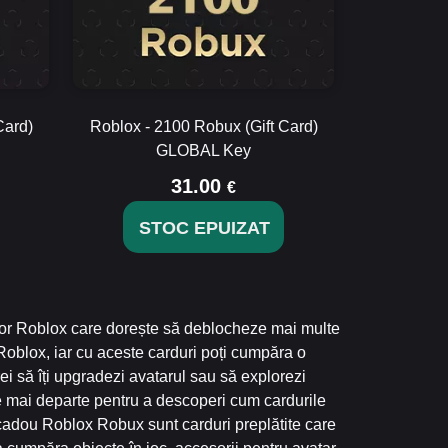
Card)
Roblox - 2100 Robux (Gift Card)
GLOBAL Key
31.00
€
STOC EPUIZAT
or Roblox care dorește să deblocheze mai multe
 Roblox, iar cu aceste carduri poți cumpăra o
ei să îți upgradezi avatarul sau să explorezi
ște mai departe pentru a descoperi cum cardurile
cadou Roblox Robux sunt carduri preplătite care