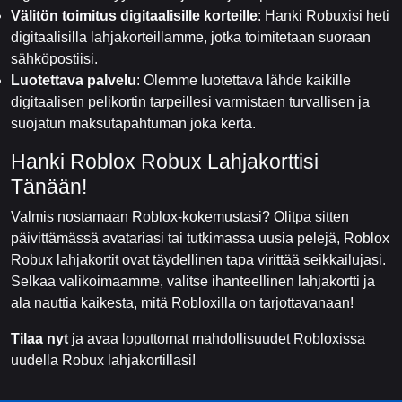
Välitön toimitus digitaalisille korteille
: Hanki Robuxisi heti
digitaalisilla lahjakorteillamme, jotka toimitetaan suoraan
sähköpostiisi.
Luotettava palvelu
: Olemme luotettava lähde kaikille
digitaalisen pelikortin tarpeillesi varmistaen turvallisen ja
suojatun maksutapahtuman joka kerta.
Hanki Roblox Robux Lahjakorttisi
Tänään!
Valmis nostamaan Roblox-kokemustasi? Olitpa sitten
päivittämässä avatariasi tai tutkimassa uusia pelejä, Roblox
Robux lahjakortit ovat täydellinen tapa virittää seikkailujasi.
Selkaa valikoimaamme, valitse ihanteellinen lahjakortti ja
ala nauttia kaikesta, mitä Robloxilla on tarjottavanaan!
Tilaa nyt
ja avaa loputtomat mahdollisuudet Robloxissa
uudella Robux lahjakortillasi!