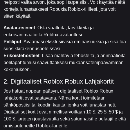
helposti valita arvon, joka sopii tarpeisiisi. Voit käyttää näitä
kortteja lunastaaksesi Robuxia Roblox-tilillesi, jota voit
sitten käyttää:
Avatar-esineet
: Osta vaatteita, tarvikkeita ja
erikoisanimaatioita Roblox-avatarillesi.
Peliliput
: Avaamasi eksklusiivisia ominaisuuksia ja sisältöä
suosikkirakennuspeleissäsi.
Erikoistehosteet
: Lisää mahtavia tehosteita ja animaatioita
pelitapahtumiisi saavuttaaksesi mukaansatempaavamman
kokemuksen.
2. Digitaaliset Roblox Robux Lahjakortit
Jos haluat nopean pääsyn, digitaaliset Roblox Robux
lahjakortit ovat saatavana. Nämä kortit toimitetaan
sähköpostiisi tai koodin kautta, jonka voit lunastaa heti.
Digitaaliset kortit ovat nimellisarvoiltaan 10 $, 25 $, 50 $ ja
100 $, tarjoten joustavuutta sekä satunnaisille pelaajille että
omistautuneille Roblox-faneille.