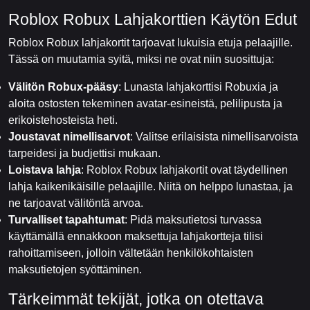
Roblox Robux Lahjakorttien Käytön Edut
Roblox Robux lahjakortit tarjoavat lukuisia etuja pelaajille.
Tässä on muutamia syitä, miksi ne ovat niin suosittuja:
Välitön Robux-pääsy
: Lunasta lahjakorttisi Robuxia ja
aloita ostosten tekeminen avatar-esineistä, pelilipusta ja
erikoistehosteista heti.
Joustavat nimellisarvot
: Valitse erilaisista nimellisarvoista
tarpeidesi ja budjettisi mukaan.
Loistava lahja
: Roblox Robux lahjakortit ovat täydellinen
lahja kaikenikäisille pelaajille. Niitä on helppo lunastaa, ja
ne tarjoavat välitöntä arvoa.
Turvalliset tapahtumat
: Pidä maksutietosi turvassa
käyttämällä ennakkoon maksettuja lahjakortteja tilisi
rahoittamiseen, jolloin vältetään henkilökohtaisten
maksutietojen syöttäminen.
Tärkeimmät tekijät, jotka on otettava