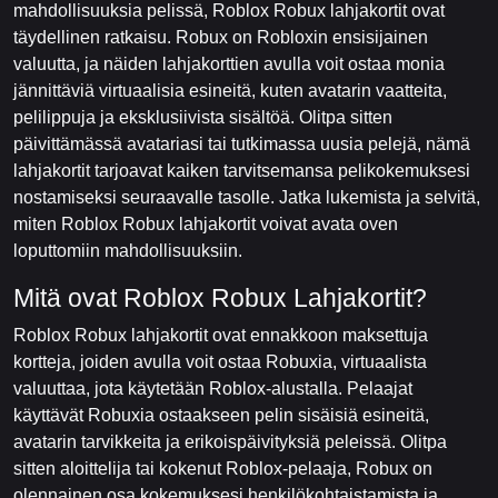
mahdollisuuksia pelissä, Roblox Robux lahjakortit ovat
täydellinen ratkaisu. Robux on Robloxin ensisijainen
valuutta, ja näiden lahjakorttien avulla voit ostaa monia
jännittäviä virtuaalisia esineitä, kuten avatarin vaatteita,
pelilippuja ja eksklusiivista sisältöä. Olitpa sitten
päivittämässä avatariasi tai tutkimassa uusia pelejä, nämä
lahjakortit tarjoavat kaiken tarvitsemansa pelikokemuksesi
nostamiseksi seuraavalle tasolle. Jatka lukemista ja selvitä,
miten Roblox Robux lahjakortit voivat avata oven
loputtomiin mahdollisuuksiin.
Mitä ovat Roblox Robux Lahjakortit?
Roblox Robux lahjakortit ovat ennakkoon maksettuja
kortteja, joiden avulla voit ostaa Robuxia, virtuaalista
valuuttaa, jota käytetään Roblox-alustalla. Pelaajat
käyttävät Robuxia ostaakseen pelin sisäisiä esineitä,
avatarin tarvikkeita ja erikoispäivityksiä peleissä. Olitpa
sitten aloittelija tai kokenut Roblox-pelaaja, Robux on
olennainen osa kokemuksesi henkilökohtaistamista ja