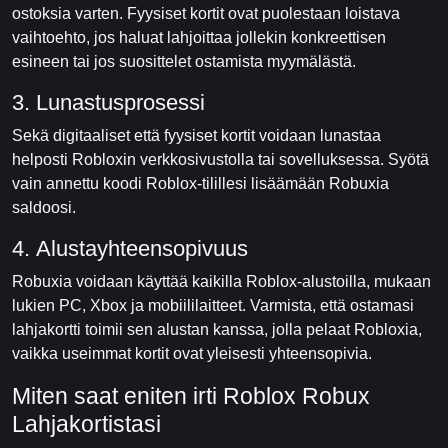
ostoksia varten. Fyysiset kortit ovat puolestaan loistava
vaihtoehto, jos haluat lahjoittaa jollekin konkreettisen
esineen tai jos suosittelet ostamista myymälästä.
3. Lunastusprosessi
Sekä digitaaliset että fyysiset kortit voidaan lunastaa
helposti Robloxin verkkosivustolla tai sovelluksessa. Syötä
vain annettu koodi Roblox-tilillesi lisäämään Robuxia
saldoosi.
4. Alustayhteensopivuus
Robuxia voidaan käyttää kaikilla Roblox-alustoilla, mukaan
lukien PC, Xbox ja mobiililaitteet. Varmista, että ostamasi
lahjakortti toimii sen alustan kanssa, jolla pelaat Robloxia,
vaikka useimmat kortit ovat yleisesti yhteensopivia.
Miten saat eniten irti Roblox Robux
Lahjakortistasi