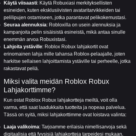
Käytä viisaasti
: Käytä Robuxiasi merkityksellisten
esineiden, kuten eksklusiivisten avataritarvikkeiden tai
pelilipujen ostamiseen, jotka parantavat pelikokemustasi.
Seuraa alennuksia
: Robloxilla on usein alennuksia ja
kampanjoita pelin sisäisistä esineistä, mikä antaa sinulle
enemmän arvoa Robuxistasi.
Lahjoita ystäville
: Roblox Robux lahjakortit ovat
erinomainen lahja mille tahansa Roblox-pelaajalle, joten
harkitse sellaisen lahjoittamista ystäville tai perheelle, jotka
rakastavat peliä.
Miksi valita meidän Roblox Robux
Lahjakorttimme?
Kun ostat Roblox Robux lahjakortteja meiltä, voit olla
varma, että saat laadukkaita tuotteita ja nopeaa palvelua.
Tässä on syitä, miksi lahjakorttimme ovat loistava valinta:
Laaja valikoima
: Tarjoamme erilaisia nimellisarvoja sekä
digitaalisia että fyysisiä lahjakortteja tarpeidesi mukaan.