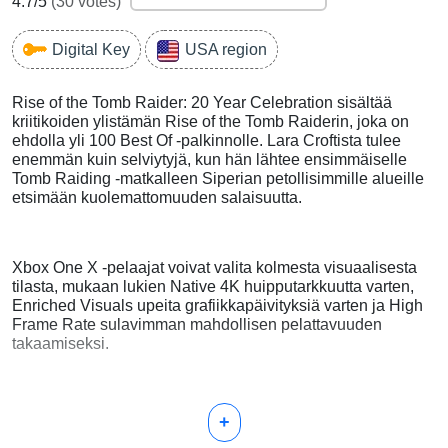
4.7
/5
(
30
votes)
Digital Key
USA region
Rise of the Tomb Raider: 20 Year Celebration sisältää
kriitikoiden ylistämän Rise of the Tomb Raiderin, joka on
ehdolla yli 100 Best Of -palkinnolle. Lara Croftista tulee
enemmän kuin selviytyjä, kun hän lähtee ensimmäiselle
Tomb Raiding -matkalleen Siperian petollisimmille alueille
etsimään kuolemattomuuden salaisuutta.
Xbox One X -pelaajat voivat valita kolmesta visuaalisesta
tilasta, mukaan lukien Native 4K huipputarkkuutta varten,
Enriched Visuals upeita grafiikkapäivityksiä varten ja High
Frame Rate sulavimman mahdollisen pelattavuuden
takaamiseksi.
+