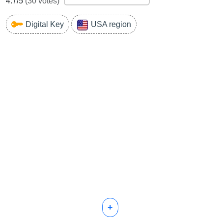
4.7
/5
(
30
votes)
Digital Key
USA region
+