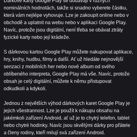
Dárkové karty Google Play se dodávají v různých
nominálních hodnotách, takže si snadno vyberete částku,
která vám nejlépe vyhovuje. Lze je zakoupit online nebo v
obchodě a uplatnit na webu nebo v aplikaci Google Play.
Navíc, protože jsou digitální, není třeba se obávat ztráty
fyzické karty nebo její krádeže.
S dárkovou kartou Google Play můžete nakupovat aplikace,
hry, knihy, hudbu, filmy a další. Ať už hledáte nejnovější
senzaci z mobilních her nebo nové album od svého
oblíbeného interpreta, Google Play má vše. Navíc, protože
obsah je celý digitální, můžete k němu přistupovat
odkudkoli a kdykoli.
Jednou z největších výhod dárkových karet Google Play je
jejich všestrannost. Lze je použít k nákupu obsahu na
jakémkoli zařízení Android, ať už je to chytrý telefon, tablet
nebo chytré hodinky. Navíc jsou skvělými dárky pro přátele
a členy rodiny, kteří milují svá zařízení Android.