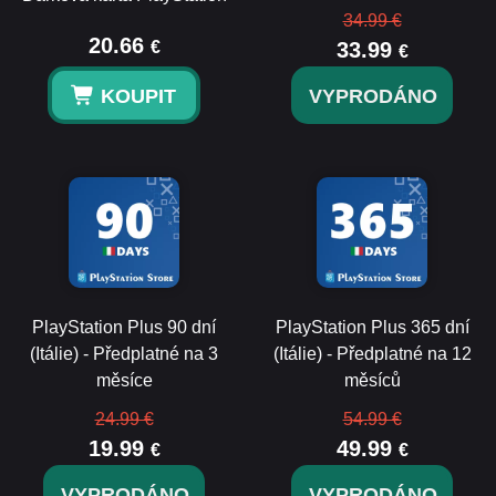
34.99 €
20.66
€
33.99
€
KOUPIT
VYPRODÁNO
PlayStation Plus 90 dní
PlayStation Plus 365 dní
(Itálie) - Předplatné na 3
(Itálie) - Předplatné na 12
měsíce
měsíců
24.99 €
54.99 €
19.99
49.99
€
€
VYPRODÁNO
VYPRODÁNO