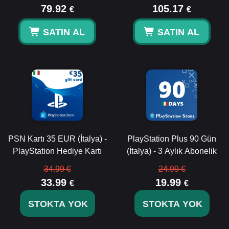
79.92
105.17
€
€
SATIN AL
SATIN AL
PSN Kartı 35 EUR (İtalya) -
PlayStation Plus 90 Gün
PlayStation Hediye Kartı
(İtalya) - 3 Aylık Abonelik
34.99 €
24.99 €
33.99
19.99
€
€
STOKTA YOK
STOKTA YOK