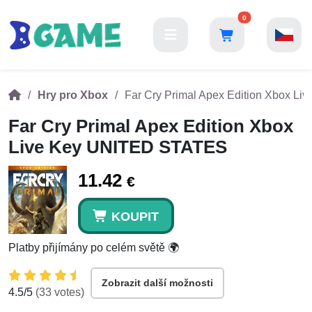
0
Hry pro Xbox
Far Cry Primal Apex Edition Xbox L
Far Cry Primal Apex Edition Xbox
Live Key UNITED STATES
11.42
€
KOUPIT
Platby přijímány po celém světě 🌍
Zobrazit další možnosti
4.5
/5
(
33
votes)