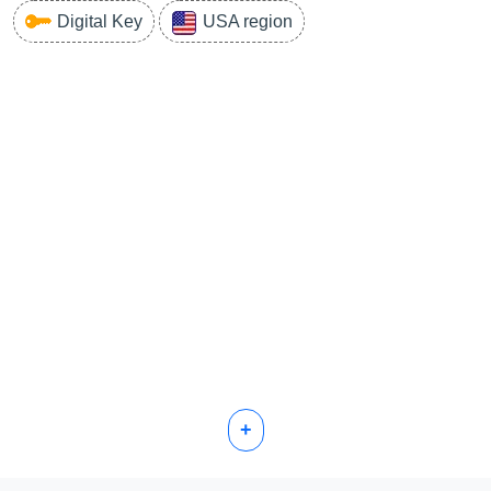
Digital Key
USA region
+