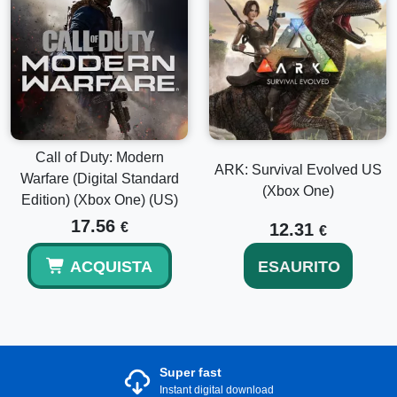
Call of Duty: Modern
ARK: Survival Evolved US
Warfare (Digital Standard
(Xbox One)
Edition) (Xbox One) (US)
17.56
€
12.31
€
ACQUISTA
ESAURITO
Super fast
Instant digital download