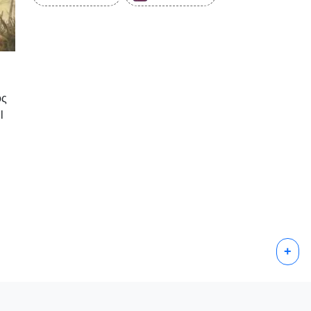
ός
l
+