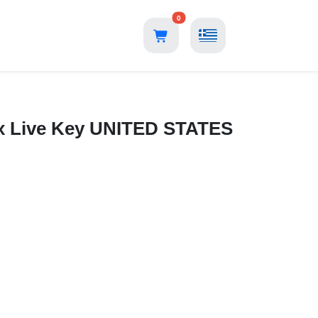
0
Η
ox Live Key UNITED STATES