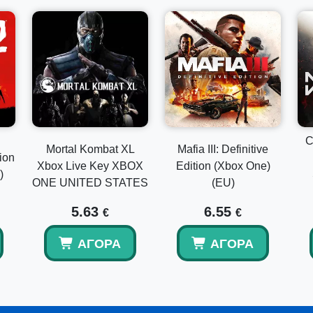
C
Mortal Kombat XL
Mafia III: Definitive
ion
Xbox Live Key XBOX
Edition (Xbox One)
)
ONE UNITED STATES
(EU)
5.63
6.55
€
€
ΑΓΟΡΆ
ΑΓΟΡΆ