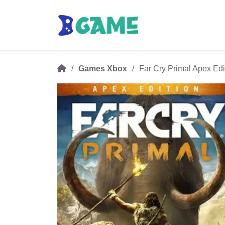
Games Xbox
Far Cry Primal Apex E