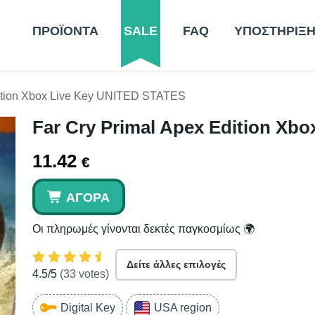
ΠΡΟΪΟΝΤΑ
SALE
FAQ
ΥΠΟΣΤΗΡΙΞ
dition Xbox Live Key UNITED STATES
Far Cry Primal Apex Edition Xb
11.42
€
ΑΓΟΡΆ
Οι πληρωμές γίνονται δεκτές παγκοσμίως 🌍
Δείτε άλλες επιλογές
4.5
/5
(
33
votes)
Digital Key
USA region