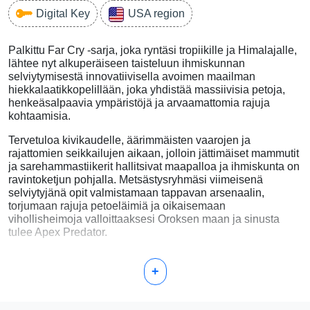
Digital Key
USA region
Palkittu Far Cry -sarja, joka ryntäsi tropiikille ja Himalajalle,
lähtee nyt alkuperäiseen taisteluun ihmiskunnan
selviytymisestä innovatiivisella avoimen maailman
hiekkalaatikkopelillään, joka yhdistää massiivisia petoja,
henkeäsalpaavia ympäristöjä ja arvaamattomia rajuja
kohtaamisia.
Tervetuloa kivikaudelle, äärimmäisten vaarojen ja
rajattomien seikkailujen aikaan, jolloin jättimäiset mammutit
ja sarehammastiikerit hallitsivat maapalloa ja ihmiskunta on
ravintoketjun pohjalla. Metsästysryhmäsi viimeisenä
selviytyjänä opit valmistamaan tappavan arsenaalin,
torjumaan rajuja petoeläimiä ja oikaisemaan
vihollisheimoja valloittaaksesi Oroksen maan ja sinusta
tulee Apex Predator.
+