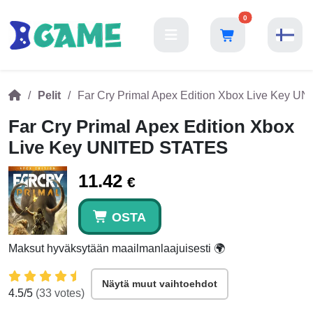
0
Pelit
Far Cry Primal Apex Edition Xbox Live Key 
Far Cry Primal Apex Edition Xbox
Live Key UNITED STATES
11.42
€
OSTA
Maksut hyväksytään maailmanlaajuisesti 🌍
Näytä muut vaihtoehdot
4.5
/5
(
33
votes)