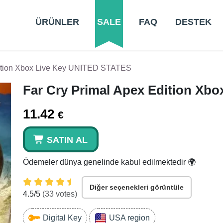
ÜRÜNLER
SALE
FAQ
DESTEK
dition Xbox Live Key UNITED STATES
Far Cry Primal Apex Edition Xb
11.42
€
SATIN AL
Ödemeler dünya genelinde kabul edilmektedir 🌍
Diğer seçenekleri görüntüle
4.5
/5
(
33
votes)
Digital Key
USA region