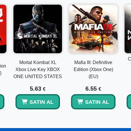
C
Mortal Kombat XL
Mafia III: Definitive
ion
Xbox Live Key XBOX
Edition (Xbox One)
)
ONE UNITED STATES
(EU)
5.63
6.55
€
€
SATIN AL
SATIN AL