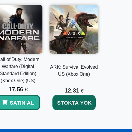
all of Duty: Modern
Warfare (Digital
ARK: Survival Evolved
Standard Edition)
US (Xbox One)
(Xbox One) (US)
17.56
€
12.31
€
SATIN AL
STOKTA YOK