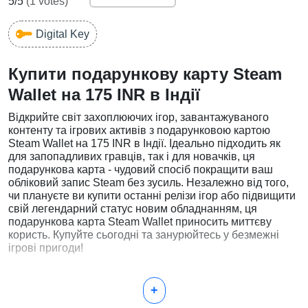
5
/5
(
1
votes)
Digital Key
Купити подарункову карту Steam
Wallet на 175 INR в Індії
Відкрийте світ захоплюючих ігор, завантажуваного
контенту та ігрових активів з подарунковою картою
Steam Wallet на 175 INR в Індії. Ідеально підходить як
для запопадливих гравців, так і для новачків, ця
подарункова карта - чудовий спосіб покращити ваш
обліковий запис Steam без зусиль. Незалежно від того,
чи плануєте ви купити останні релізи ігор або підвищити
свій легендарний статус новим обладнанням, ця
подарункова карта Steam Wallet приносить миттєву
користь. Купуйте сьогодні та занурюйтесь у безмежні
ігрові пригоди!
Чому варто обрати подарункову карту Steam
+
Wallet на 175 INR?