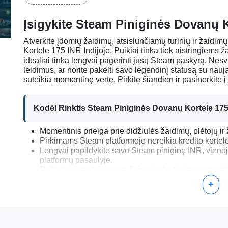
Įsigykite Steam Piniginės Dovanų K
Atverkite įdomių žaidimų, atsisiunčiamų turinių ir žaidi
Kortele 175 INR Indijoje. Puikiai tinka tiek aistringiems 
idealiai tinka lengvai pagerinti jūsų Steam paskyrą. Nesv
leidimus, ar norite pakelti savo legendinį statusą su nau
suteikia momentinę vertę. Pirkite šiandien ir pasinerkite 
Kodėl Rinktis Steam Piniginės Dovanų Kortelę 17
Momentinis prieiga prie didžiulės žaidimų, plėtojų ir
Pirkimams Steam platformoje nereikia kredito kortel
Lengvai papildykite savo Steam piniginę INR, vienoje
platformų pasaulyje.
Puiki dovana draugams, šeimai arba tiesiog pagerinki
+
Kaip Aktyvuoti Savo Steam Piniginės Dovanų Kort
Prisijunkite prie savo Steam paskyros. Jei jos neturi