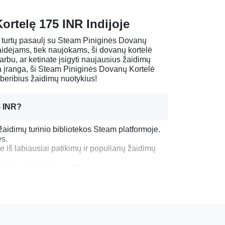
ortelę 175 INR Indijoje
mų turtų pasaulį su Steam Piniginės Dovanų
žaidėjams, tiek naujokams, ši dovanų kortelė
arbu, ar ketinate įsigyti naujausius žaidimų
ja įranga, ši Steam Piniginės Dovanų Kortelė
į beribius žaidimų nuotykius!
5 INR?
 žaidimų turinio bibliotekos Steam platformoje.
ės.
 iš labiausiai patikimų ir populiarių žaidimų
te savo žaidimų patirtį.
elę 175 INR
te, apsilankykite
store.steampowered.com
ir