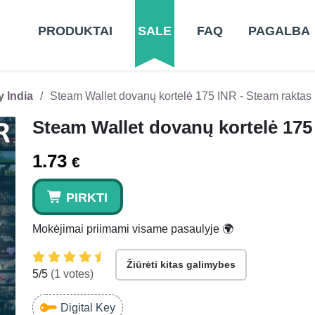
PRODUKTAI
SALE
FAQ
PAGALBA
y India
Steam Wallet dovanų kortelė 175 INR - Steam raktas I
Steam Wallet dovanų kortelė 175 
1.73
€
PIRKTI
Mokėjimai priimami visame pasaulyje 🌍
Žiūrėti kitas galimybes
5
/5
(
1
votes)
Digital Key