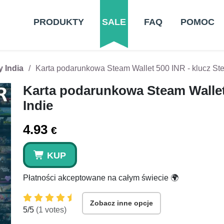
PRODUKTY
SALE
FAQ
POMOC
y India
Karta podarunkowa Steam Wallet 500 INR - klucz St
Karta podarunkowa Steam Wallet
Indie
4.93
€
KUP
Płatności akceptowane na całym świecie 🌍
Zobacz inne opcje
5
/5
(
1
votes)