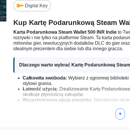
Digital Key
Kup Kartę Podarunkową Steam Wall
Karta Podarunkowa Steam Wallet 500 INR Indie
to Twó
rozrywki i nie tylko na platformie Steam. Ta karta pod
milionów gier, rewolucyjnych dodatków DLC do gier oraz
idealnym prezentem dla siebie lub dla innego gracza.
Dlaczego warto wybrać Kartę Podarunkową Steam 
Całkowita swoboda:
Wybierz z ogromnej biblioteki
stylowi grania.
Łatwość użycia:
Zrealizowanie Karty Podarunkowej
skutkuje płynnością zakupów.
Wszechstronna opcja prezentu:
Niezależnie od teg
życzliwości, Karta Podarunkowa Steam Wallet spraw
+
Jak aktywować Kartę Podarunkową Steam Wallet 