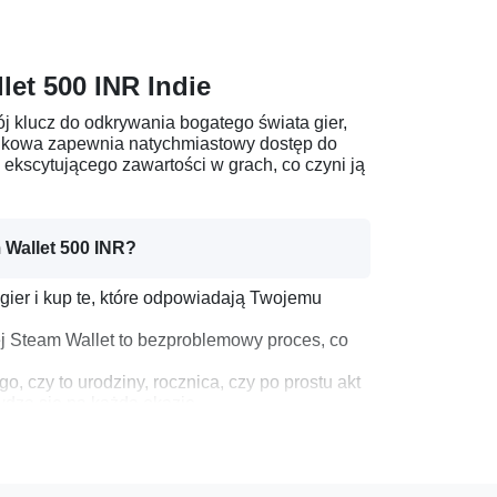
et 500 INR Indie
j klucz do odkrywania bogatego świata gier,
arunkowa zapewnia natychmiastowy dostęp do
 ekscytującego zawartości w grach, co czyni ją
Wallet 500 INR?
 gier i kup te, które odpowiadają Twojemu
 Steam Wallet to bezproblemowy proces, co
o, czy to urodziny, rocznica, czy po prostu akt
dza się na każdą okazję.
500 INR