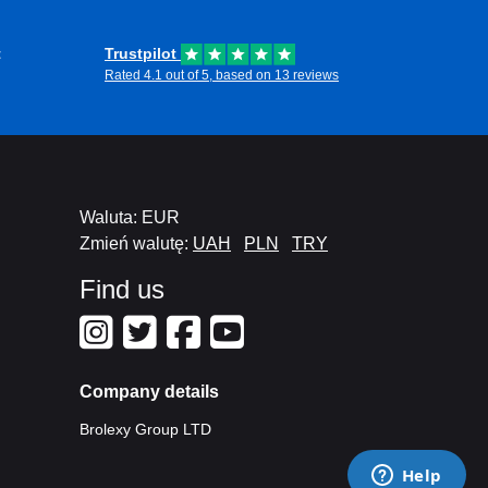
ny sposób. Gotowy, aby zanurzyć się w
m Wallet już dziś
i doświadcz magii, którą
t
Trustpilot
Rated 4.1 out of 5, based on 13 reviews
Waluta: EUR
Zmień walutę:
UAH
PLN
TRY
Find us
Company details
Brolexy Group LTD