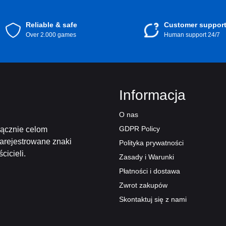
rozszerzenie swojego repertuaru gier w łatwy i elastycz
uniwersum Steam?
Kup swoją Kartę Podarunkową Stea
Reliable & safe
Customer suppor
tylko Steam może zaoferować!
Over 2.000 games
Human support 24/7
Informacja
O nas
GDPR Policy
łącznie celom
zarejestrowane znaki
Polityka prywatności
icieli.
Zasady i Warunki
Płatności i dostawa
Zwrot zakupów
Skontaktuj się z nami