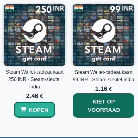
Selecteer de optie
"Wissel een Steam Cadeaukaart
of Wallet-code in."
Voer je
unieke code
zorgvuldig in en klik op
"Doorgaan."
Je Steam Wallet wordt nu gecrediteerd met 500 INR,
klaar voor je volgende aankoop!
Verken Andere Waarden en Verwante Producten
Als 500 INR niet is wat je zoekt, overweeg dan andere
populaire opties zoals de
Steam Wallet Cadeaukaart 99
Steam Wallet-cadeaukaart
Steam Wallet-cadeaukaart
INR India
voor kleinere aankopen of de
Steam Wallet
Cadeaukaart 250 INR India
die perfect is voor middelgrote
250 INR - Steam-sleutel
99 INR - Steam-sleutel India
uitgaven.
India
1.16
€
2.46
€
Conclusie
NIET OP
KOPEN
VOORRAAD
Investeren in een
Steam Wallet Cadeaukaart 500 INR
India
is een briljante manier om eenvoudig en flexibel je
gaming repertoire uit te breiden. Klaar om de Steam-
universum binnen te duiken?
Koop vandaag nog je Steam