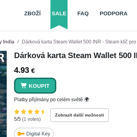
ZBOŽÍ
SALE
FAQ
PODPORA
y India
Dárková karta Steam Wallet 500 INR - Steam klíč pro 
Dárková karta Steam Wallet 500 IN
4.93
€
KOUPIT
Platby přijímány po celém světě 🌍
Zobrazit další možnosti
5
/5
(
1
votes)
Digital Key