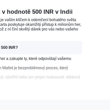
 v hodnotě 500 INR v Indii
je vaším klíčem k odemčení bohatého světa
arta poskytuje okamžitý přístup k milionům her,
ž z ní činí skvělý dárek pro vás nebo vašeho
ě 500 INR?
her a zakupte ty, které odpovídají vašemu
m Wallet je bezproblémový proces, který
vý, výroční nebo jen projev laskavosti, dárková
 hodnotě 500 INR
otě 500 INR v Indii
v našem důvěryhodném