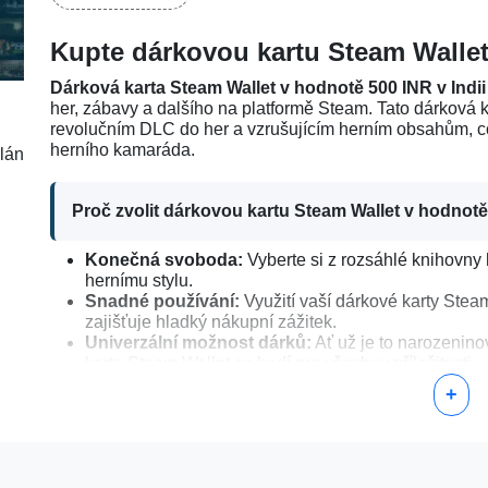
Kupte dárkovou kartu Steam Wallet
Dárková karta Steam Wallet v hodnotě 500 INR v Indii
her, zábavy a dalšího na platformě Steam. Tato dárková k
revolučním DLC do her a vzrušujícím herním obsahům, co
herního kamaráda.
slán
Proč zvolit dárkovou kartu Steam Wallet v hodnot
Konečná svoboda:
Vyberte si z rozsáhlé knihovny 
hernímu stylu.
Snadné používání:
Využití vaší dárkové karty Stea
zajišťuje hladký nákupní zážitek.
Univerzální možnost dárků:
Ať už je to narozenino
karta Steam Wallet se hodí pro všechny příležitosti.
+
Jak aktivovat svou dárkovou kartu Steam Wallet v
Nejprve
kupte dárkovou kartu Steam Wallet v hodn