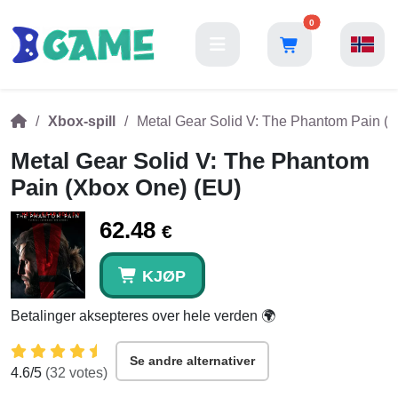
0
Xbox-spill
Metal Gear Solid V: The Phantom Pain (
Metal Gear Solid V: The Phantom
Pain (Xbox One) (EU)
62.48
€
KJØP
Betalinger aksepteres over hele verden 🌍
Se andre alternativer
4.6
/5
(
32
votes)