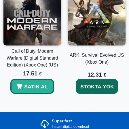
Call of Duty: Modern
ARK: Survival Evolved US
Warfare (Digital Standard
(Xbox One)
Edition) (Xbox One) (US)
17.51
€
12.31
€
SATIN AL
STOKTA YOK
Super fast
Instant digital download