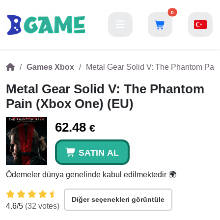
0
Games Xbox
Metal Gear Solid V: The Phantom Pai
Metal Gear Solid V: The Phantom
Pain (Xbox One) (EU)
62.48
€
SATIN AL
Ödemeler dünya genelinde kabul edilmektedir 🌍
Diğer seçenekleri görüntüle
4.6
/5
(
32
votes)