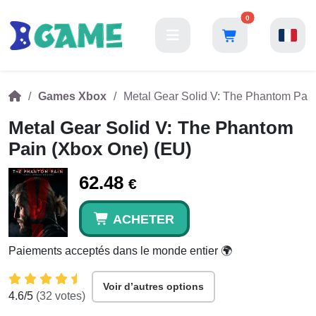
0
Games Xbox
Metal Gear Solid V: The Phantom Pai
Metal Gear Solid V: The Phantom
Pain (Xbox One) (EU)
62.48
€
ACHETER
Paiements acceptés dans le monde entier 🌍
Voir d’autres options
4.6
/5
(
32
votes)