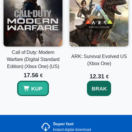
Call of Duty: Modern
ARK: Survival Evolved US
Warfare (Digital Standard
(Xbox One)
Edition) (Xbox One) (US)
17.56
€
12.31
€
KUP
BRAK
Super fast
Instant digital download