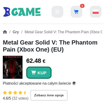
0
Gry
Metal Gear Solid V: The Phantom Pain (Xbox On
Metal Gear Solid V: The Phantom
Pain (Xbox One) (EU)
62.48
€
KUP
Płatności akceptowane na całym świecie 🌍
Zobacz inne opcje
4.6
/5
(
32
votes)