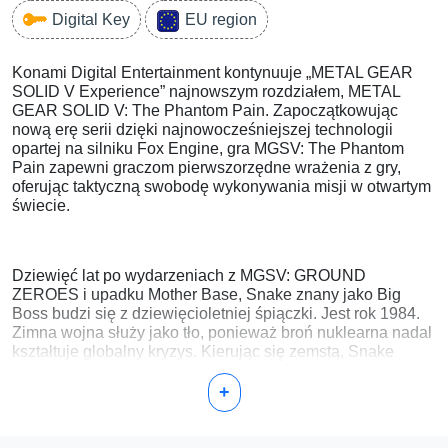
Digital Key
EU region
Konami Digital Entertainment kontynuuje „METAL GEAR
SOLID V Experience” najnowszym rozdziałem, METAL
GEAR SOLID V: The Phantom Pain. Zapoczątkowując
nową erę serii dzięki najnowocześniejszej technologii
opartej na silniku Fox Engine, gra MGSV: The Phantom
Pain zapewni graczom pierwszorzędne wrażenia z gry,
oferując taktyczną swobodę wykonywania misji w otwartym
świecie.
Dziewięć lat po wydarzeniach z MGSV: GROUND
ZEROES i upadku Mother Base, Snake znany jako Big
Boss budzi się z dziewięcioletniej śpiączki. Jest rok 1984.
Zimna wojna służy jako tło, ponieważ broń nuklearna nadal
kształtuje globalny kryzys. Kierując się zemstą, Snake
tworzy nową prywatną armię i wraca na pole bitwy w pogoni
za grupą cieni XOF.
+