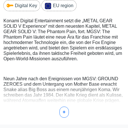
Digital Key
EU region
Konami Digital Entertainment setzt die „METAL GEAR
SOLID V Experience“ mit dem neuesten Kapitel, METAL
GEAR SOLID V: The Phantom Pain, fort. MGSV: The
Phantom Pain läutet eine neue Ära für das Franchise mit
hochmoderner Technologie ein, die von der Fox Engine
angetrieben wird, und bietet den Spielern ein erstklassiges
Spielerlebnis, da ihnen taktische Freiheit geboten wird, um
Open-World-Missionen auszuführen.
Neun Jahre nach den Ereignissen von MGSV: GROUND
ZEROES und dem Untergang von Mother Base erwacht
Snake alias Big Boss aus einem neunjährigen Koma. Wir
schreiben das Jahr 1984. Der Kalte Krieg dient als Kulisse,
während Atomwaffen weiterhin eine globale Krise prägen.
Von Rache getrieben, stellt Snake eine neue Privatarmee
auf und kehrt auf das Schlachtfeld zurück, um die
+
Schattengruppe XOF zu verfolgen.