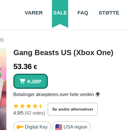
VARER
SALE
FAQ
STØTTE
e)
Gang Beasts US (Xbox One)
53.36
€
KJØP
Betalinger aksepteres over hele verden 🌍
Se andre alternativer
4.9
/5
(
42
votes)
Digital Key
USA region