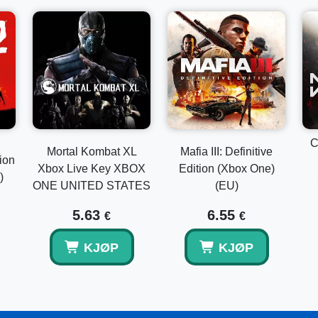
C
Mortal Kombat XL
Mafia III: Definitive
ion
Xbox Live Key XBOX
Edition (Xbox One)
)
ONE UNITED STATES
(EU)
5.63
6.55
€
€
KJØP
KJØP