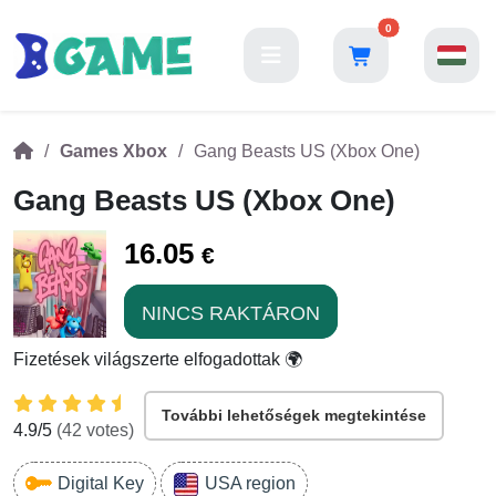
0
Games Xbox
Gang Beasts US (Xbox One)
Gang Beasts US (Xbox One)
16.05
€
NINCS RAKTÁRON
Fizetések világszerte elfogadottak 🌍
További lehetőségek megtekintése
4.9
/5
(
42
votes)
Digital Key
USA region