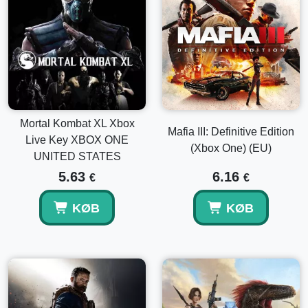
Mortal Kombat XL Xbox
Mafia III: Definitive Edition
Live Key XBOX ONE
(Xbox One) (EU)
UNITED STATES
5.63
6.16
€
€
KØB
KØB