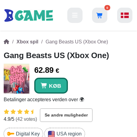
0
Xbox spil
Gang Beasts US (Xbox One)
Gang Beasts US (Xbox One)
62.89
€
KØB
Betalinger accepteres verden over 🌍
Se andre muligheder
4.9
/5
(
42
votes)
Digital Key
USA region