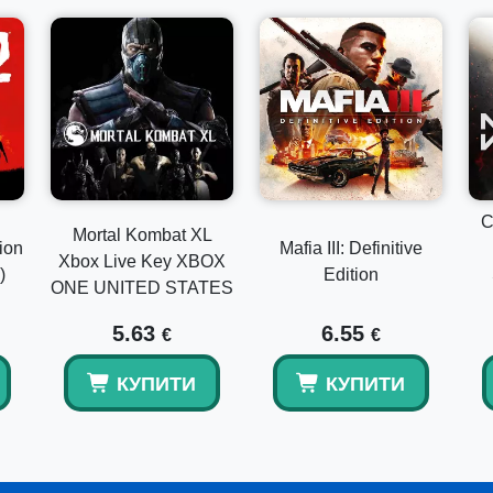
C
Mortal Kombat XL
ion
Mafia III: Definitive
Xbox Live Key XBOX
)
Edition
ONE UNITED STATES
5.63
6.55
€
€
КУПИТИ
КУПИТИ