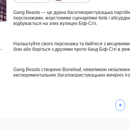
Gang Beasts — це дурна багатокористувацька партій
персонажами, жорстокими сценаріями боїв і абсурдн
відбувається на злих вулицях Біф-Сіті.
Налаштуйте свого персонажа та бийтеся з місцевими
,
бою або боріться з друзями проти банд Біф-Сіті в реж
Gang Beasts створено Boneloaf, невеликою незалежно
експериментальних багатокористувацьких вечірніх іго
+