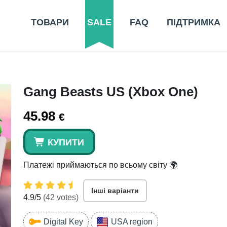
ТОВАРИ
SALE
FAQ
ПІДТРИМКА
Gang Beasts US (Xbox One)
45.98
€
КУПИТИ
Платежі приймаються по всьому світу 🌍
Інші варіанти
4.9
/5
(
42
votes)
Digital Key
USA region