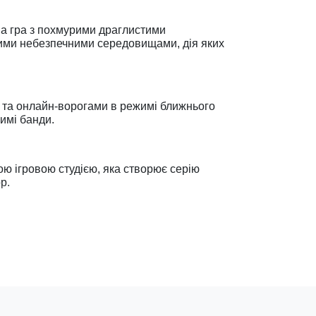
на гра з похмурими драглистими
ими небезпечними середовищами, дія яких
 та онлайн-ворогами в режимі ближнього
имі банди.
ю ігровою студією, яка створює серію
р.