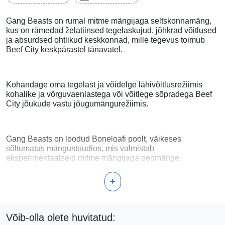
Gang Beasts on rumal mitme mängijaga seltskonnamäng,
kus on rämedad želatiinsed tegelaskujud, jõhkrad võitlused
ja absurdsed ohtlikud keskkonnad, mille tegevus toimub
Beef City keskpärastel tänavatel.
Kohandage oma tegelast ja võidelge lähivõitlusrežiimis
kohalike ja võrguvaenlastega või võitlege sõpradega Beef
City jõukude vastu jõugumängurežiimis.
Gang Beasts on loodud Boneloafi poolt, väikeses
sõltumatus mängustuudios, mis valmistab
eksperimentaalseid mitme mängijaga peomänge.
+
Võib-olla olete huvitatud: