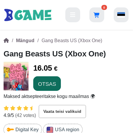
0
Mängud
Gang Beasts US (Xbox One)
Gang Beasts US (Xbox One)
16.05
€
OTSAS
Maksed aktsepteeritakse kogu maailmas 🌍
Vaata teisi valikuid
4.9
/5
(
42
votes)
Digital Key
USA region