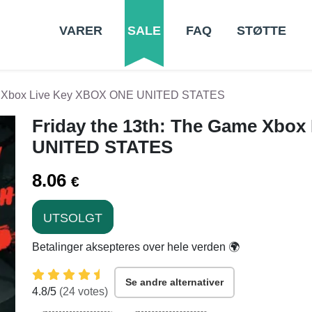
VARER
SALE
FAQ
STØTTE
me Xbox Live Key XBOX ONE UNITED STATES
Friday the 13th: The Game Xbo
UNITED STATES
8.06
€
UTSOLGT
Betalinger aksepteres over hele verden 🌍
Se andre alternativer
4.8
/5
(
24
votes)