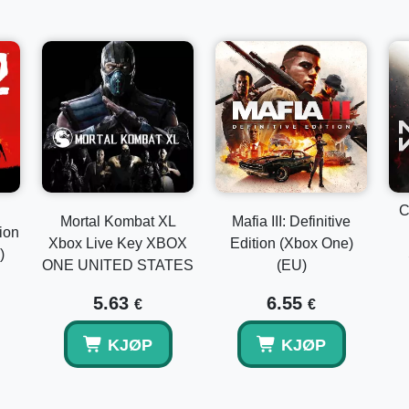
C
Mortal Kombat XL
Mafia III: Definitive
ion
Xbox Live Key XBOX
Edition (Xbox One)
)
ONE UNITED STATES
(EU)
5.63
6.55
€
€
KJØP
KJØP