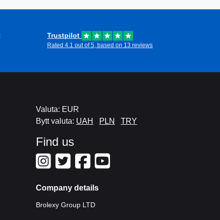
t
Trustpilot
Rated 4.1 out of 5, based on 13 reviews
Valuta: EUR
Bytt valuta:
UAH
PLN
TRY
Find us
Company details
Brolexy Group LTD