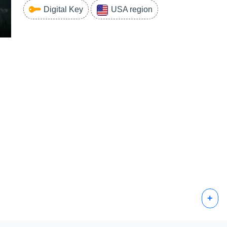
Digital Key
USA region
+