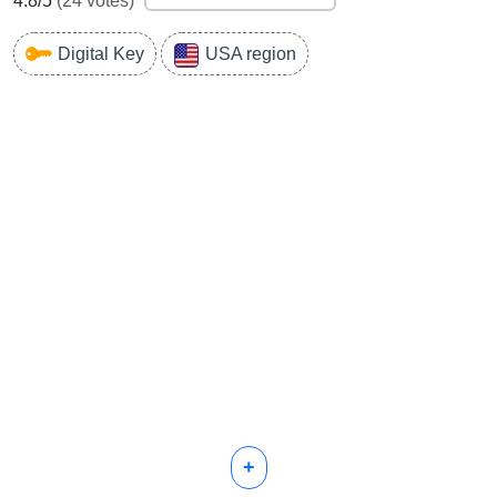
4.8
/5
(
24
votes)
Digital Key
USA region
+