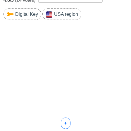
4.8
/5
(
24
votes)
Digital Key
USA region
+