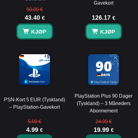
Gavekort
50.00 €
43.40
126.17
€
€
KJØP
KJØP
PlayStation Plus 90 Dager
PSN-Kort 5 EUR (Tyskland)
(Tyskland) – 3 Måneders
– PlayStation-Gavekort
Abonnement
5.00 €
24.99 €
4.99
19.99
€
€