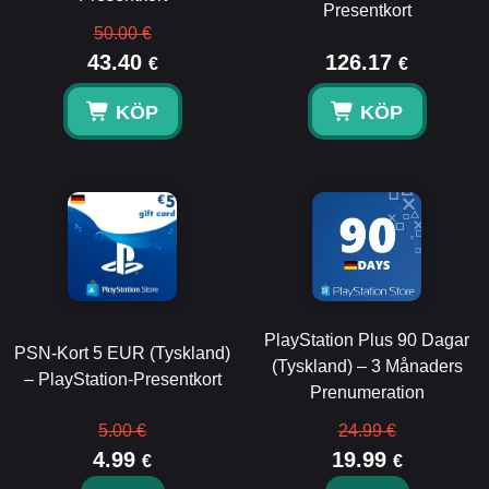
Presentkort
50.00 €
43.40
126.17
€
€
KÖP
KÖP
PlayStation Plus 90 Dagar
PSN-Kort 5 EUR (Tyskland)
(Tyskland) – 3 Månaders
– PlayStation-Presentkort
Prenumeration
5.00 €
24.99 €
4.99
19.99
€
€