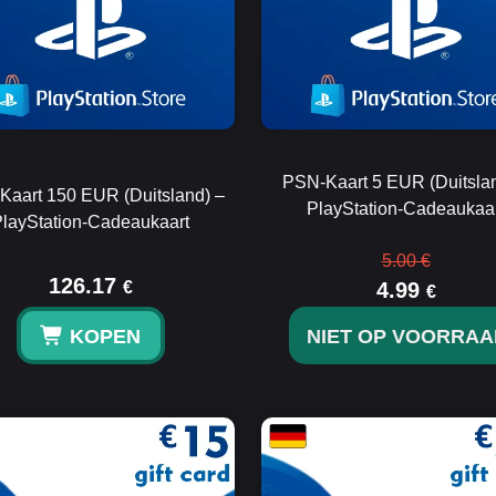
PSN-Kaart 5 EUR (Duitslan
aart 150 EUR (Duitsland) –
PlayStation-Cadeaukaa
layStation-Cadeaukaart
5.00 €
126.17
€
4.99
€
KOPEN
NIET OP VOORRAA