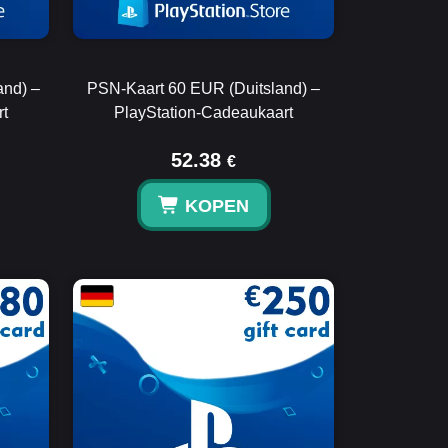
and) –
PSN-Kaart 60 EUR (Duitsland) –
rt
PlayStation-Cadeaukaart
52.38
€
KOPEN