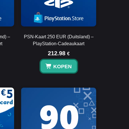
nd) –
PSN-Kaart 250 EUR (Duitsland) –
rt
PlayStation-Cadeaukaart
212.98
€
KOPEN