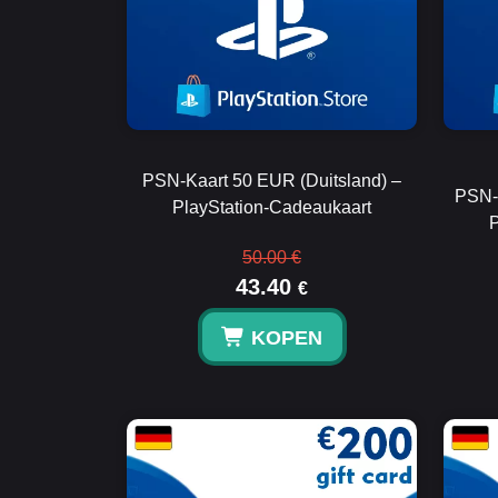
PSN-Kaart 50 EUR (Duitsland) –
PSN-K
PlayStation-Cadeaukaart
P
50.00 €
43.40
€
KOPEN