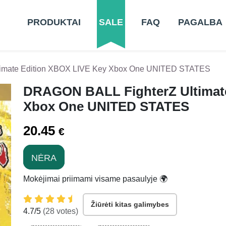
PRODUKTAI
SALE
FAQ
PAGALBA
imate Edition XBOX LIVE Key Xbox One UNITED STATES
DRAGON BALL FighterZ Ultimate
Xbox One UNITED STATES
20.45
€
NĖRA
Mokėjimai priimami visame pasaulyje 🌍
Žiūrėti kitas galimybes
4.7
/5
(
28
votes)