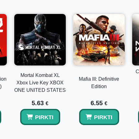
C
Mortal Kombat XL
ion
Mafia III: Definitive
Xbox Live Key XBOX
)
Edition
ONE UNITED STATES
5.63
6.55
€
€
PIRKTI
PIRKTI