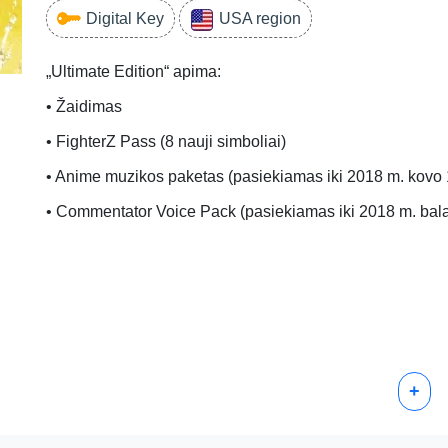
Digital Key
USA region
„Ultimate Edition“ apima:
• Žaidimas
• FighterZ Pass (8 nauji simboliai)
• Anime muzikos paketas (pasiekiamas iki 2018 m. kovo 1
• Commentator Voice Pack (pasiekiamas iki 2018 m. bala
+