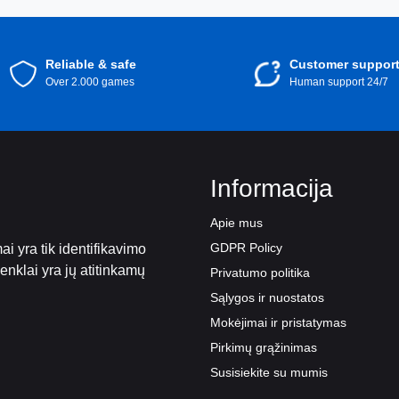
Reliable & safe
Customer suppor
Over 2.000 games
Human support 24/7
Informacija
Apie mus
GDPR Policy
i yra tik identifikavimo
 ženklai yra jų atitinkamų
Privatumo politika
Sąlygos ir nuostatos
Mokėjimai ir pristatymas
Pirkimų grąžinimas
Susisiekite su mumis