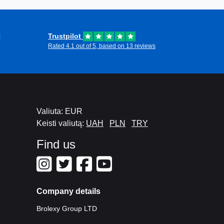
t
Trustpilot
Rated 4.1 out of 5, based on 13 reviews
Valiuta: EUR
Keisti valiutą:
UAH
PLN
TRY
Find us
Company details
Brolexy Group LTD