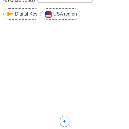
4.7
/5
(
28
votes)
Digital Key
USA region
+