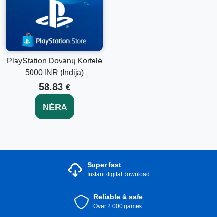
PlayStation Dovanų Kortelė
5000 INR (Indija)
58.83
€
NĖRA
Super fast
Instant digital download
Reliable & safe
Over 2.000 games