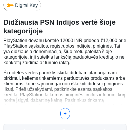
Digital Key
Didžiausia PSN Indijos vertė šioje
kategorijoje
PlayStation dovanų kortelė 12000 INR prideda ₹12,000 prie
PlayStation sąskaitos, registruotos Indijoje, piniginės. Tai
yra didžiausia denominacija, šiuo metu pateikta šioje
kategorijoje, ir ji suteikia lanksčią parduotuvės kreditą, o ne
konkretų žaidimą ar turinio raktą.
Ši didelės vertės parinktis skirta dideliam planuojamam
pirkimui, keliems tinkamiems parduotuvės produktams arba
klientams, kurie sąmoningai nori išlaikyti didesnį piniginės
likutį. Prieš užsakydami, patikrinkite esamą sąskaitos
kreditą, PlayStation taikomus piniginės limitus ir turinio, kurį
norite įsigyti, dabartinę kainą. Pasirinkus tinkamą
denominaciją, galima išvengti didesnio nepanaudoto likučio
nei numatyta.
+
Kai tik užsiregistruosite, Jūsų lėšas galima pritaikyti
tinkamiems skaitmeniniams žaidimams, DLC, žaidimo