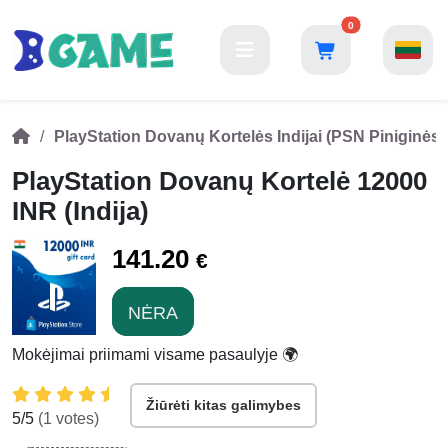
0
PlayStation Dovanų Kortelės Indijai (PSN Piniginės 
PlayStation Dovanų Kortelė 12000
INR (Indija)
141.20
€
NĖRA
Mokėjimai priimami visame pasaulyje 🌍
Žiūrėti kitas galimybes
5
/5
(
1
votes)