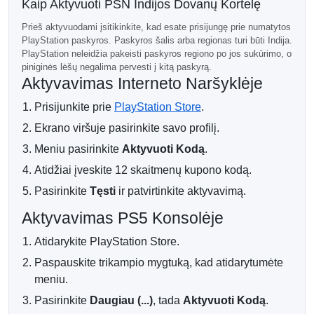
Kaip Aktyvuoti PSN Indijos Dovanų Kortelę
valiutai, išankstiniams užsakymams ir PlayStation Plus
narystėms, kurios prieinamos per Indijos PlayStation
Prieš aktyvuodami įsitikinkite, kad esate prisijungę prie numatytos
parduotuvę. Katalogo prieinamumas, kainos ir
PlayStation paskyros. Paskyros šalis arba regionas turi būti Indija.
prenumeratos reikalavimai yra kontroliuojami PlayStation ir
PlayStation neleidžia pakeisti paskyros regiono po jos sukūrimo, o
gali keistis.
piniginės lėšų negalima pervesti į kitą paskyrą.
Aktyvavimas Interneto Naršyklėje
Tik Indijos sąskaitoms
Prisijunkite prie
PlayStation Store
.
Kupono regionas turi atitikti sąskaitos šalį ar regioną. Šis
12000 INR kodas negali būti aktyvuotas PlayStation
Ekrano viršuje pasirinkite savo profilį.
sąskaitoje, registruotoje už Indijos ribų. Sąskaitos regionų
Meniu pasirinkite
Aktyvuoti Kodą
.
negalima keisti po sukūrimo, todėl patikrinkite sąskaitos
duomenis prieš užsakydami aukštos vertės produktą.
Atidžiai įveskite 12 skaitmenų kupono kodą.
Apsaugokite vienkartinį kodą
Pasirinkite
Tęsti
ir patvirtinkite aktyvavimą.
Patvirtinus mokėjimą, 12-skaitmeninis skaitmeninis
Aktyvavimas PS5 Konsolėje
kuponas bus išsiųstas elektroniniu paštu, nurodytu
užsakymo metu. Įsitikinkite, kad el. paštas yra teisingas,
Atidarykite PlayStation Store.
laikykite kodą privačiai ir išnaudokite jį tik prisijungę prie
Paspauskite trikampio mygtuką, kad atidarytumėte
numatytosios sąskaitos. Kiekvienas kodas yra vienkartinis
meniu.
naudojimas, o panaudotos piniginės lėšos negali būti
perduodamos.
Pasirinkite
Daugiau (...)
, tada
Aktyvuoti Kodą
.