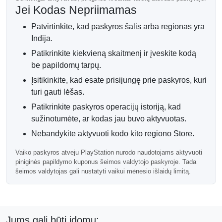
Jei Kodas Nepriimamas
Patvirtinkite, kad paskyros šalis arba regionas yra
Indija.
Patikrinkite kiekvieną skaitmenį ir įveskite kodą
be papildomų tarpų.
Įsitikinkite, kad esate prisijungę prie paskyros, kuri
turi gauti lėšas.
Patikrinkite paskyros operacijų istoriją, kad
sužinotumėte, ar kodas jau buvo aktyvuotas.
Nebandykite aktyvuoti kodo kito regiono Store.
Vaiko paskyros atveju PlayStation nurodo naudotojams aktyvuoti
piniginės papildymo kuponus šeimos valdytojo paskyroje. Tada
šeimos valdytojas gali nustatyti vaikui mėnesio išlaidų limitą.
Jums gali būti įdomu: