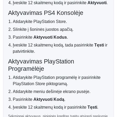
Fizinė kortelė nebus siunčiama.
Įveskite 12 skaitmenų kodą ir pasirinkite
Aktyvuoti
.
Aktyvavimas PS4 Konsolėje
Atidarykite PlayStation Store.
Slinkite į šoninės juostos apačią.
Pasirinkite
Aktyvuoti Kodus
.
Įveskite 12 skaitmenų kodą, tada pasirinkite
Tęsti
ir
patvirtinkite.
Aktyvavimas PlayStation
Programėlėje
Atidarykite PlayStation programėlę ir pasirinkite
PlayStation Store piktogramą.
Atidarykite meniu dešinėje ekrano pusėje.
Pasirinkite
Aktyvuoti Kodą
.
Įveskite 12 skaitmenų kodą ir pasirinkite
Tęsti
.
Sėkmingai aktyvavus, piniginės kreditas turėtų atsirasti paskyroje.