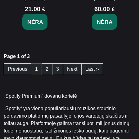
21.00
60.00
€
€
NĖRA
NĖRA
Page 1 of 3
Previous
1
2
3
Next
Last ››
„Spotify Premium“ dovanų kortelė
„Spotify“ yra viena populiariausių muzikos srautinio
perdavimo platformų pasaulyje, o jos vartotojų skaičius ir
toliau auga. Platformoje galima transliuoti milijonus dainų,
todėl nenuostabu, kad žmonės ieško būdų, kaip pagerinti
savo klausymosi patirtį. Puikus būdas tai padaryti yra