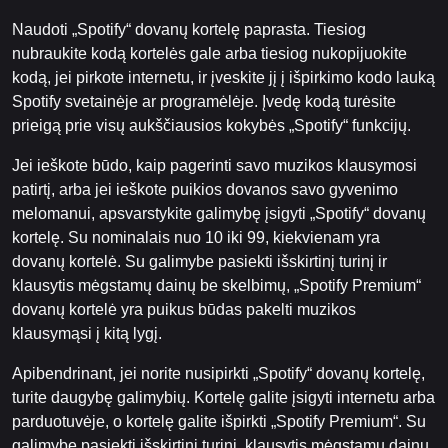
Naudoti „Spotify“ dovanų kortelę paprasta. Tiesiog
nubraukite kodą kortelės gale arba tiesiog nukopijuokite
kodą, jei pirkote internetu, ir įveskite jį į išpirkimo kodo lauką
Spotify svetainėje ar programėlėje. Įvedę kodą turėsite
prieigą prie visų aukščiausios kokybės „Spotify“ funkcijų.
Jei ieškote būdo, kaip pagerinti savo muzikos klausymosi
patirtį, arba jei ieškote puikios dovanos savo gyvenimo
melomanui, apsvarstykite galimybę įsigyti „Spotify“ dovanų
kortelę. Su nominalais nuo 10 iki 99, kiekvienam yra
dovanų kortelė. Su galimybe pasiekti išskirtinį turinį ir
klausytis mėgstamų dainų be skelbimų, „Spotify Premium“
dovanų kortelė yra puikus būdas pakelti muzikos
klausymąsi į kitą lygį.
Apibendrinant, jei norite nusipirkti „Spotify“ dovanų kortelę,
turite daugybę galimybių. Kortelę galite įsigyti internetu arba
parduotuvėje, o kortelę galite išpirkti „Spotify Premium“. Su
galimybe pasiekti išskirtinį turinį, klausytis mėgstamų dainų