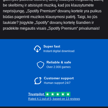
be skelbimų ir atsisiųsti muziką, kad jos klausytumėte
neprisijungę, „Spotify Premium“ dovanų kortelė yra puikus
būdas pagerinti muzikos klausymosi patirtį. Taigi, ko jūs
laukiate? Įsigykite „Spotify“ dovanų kortelę šiandien ir
pradėkite mėgautis visais „Spotify Premium“ privalumais!
Super fast
Instant digital download
Reliable & safe
Over 2.000 games
Customer support
Human support 24/7
Trustpilot
Rated 4.1 out of 5, based on 13 reviews