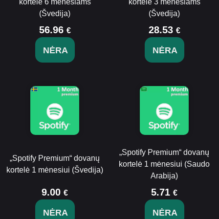
kortelė 6 mėnesiams
kortelė 3 mėnesiams
(Švedija)
(Švedija)
56.96
28.53
€
€
NĖRA
NĖRA
„Spotify Premium“ dovanų
„Spotify Premium“ dovanų
kortelė 1 mėnesiui (Saudo
kortelė 1 mėnesiui (Švedija)
Arabija)
9.00
5.71
€
€
NĖRA
NĖRA