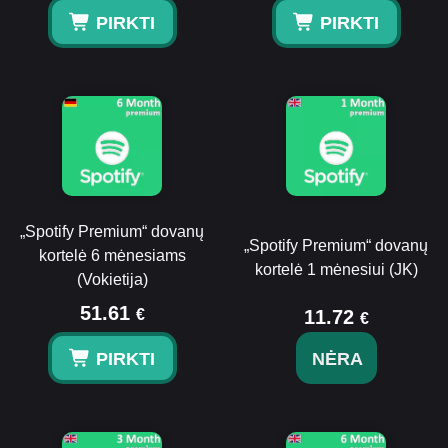
PIRKTI
PIRKTI
„Spotify Premium“ dovanų
„Spotify Premium“ dovanų
kortelė 6 mėnesiams
kortelė 1 mėnesiui (JK)
(Vokietija)
51.61
€
11.72
€
PIRKTI
NĖRA