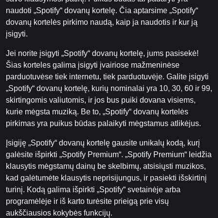
naudoti „Spotify“ dovanų kortelę. Čia aptarsime „Spotify“
dovanų kortelės pirkimo naudą, kaip ja naudotis ir kur ją
įsigyti.
Jei norite įsigyti „Spotify“ dovanų kortelę, jums pasisekė!
Šias korteles galima įsigyti įvairiose mažmeninėse
parduotuvėse tiek internetu, tiek parduotuvėje. Galite įsigyti
„Spotify“ dovanų kortelę, kurių nominalai yra 10, 30, 60 ir 99,
skirtingomis valiutomis, ir jos bus puiki dovana visiems,
kurie mėgsta muziką. Be to, „Spotify“ dovanų kortelės
pirkimas yra puikus būdas palaikyti mėgstamus atlikėjus.
Įsigiję „Spotify“ dovanų kortelę gausite unikalų kodą, kurį
galėsite išpirkti „Spotify Premium“. „Spotify Premium“ leidžia
klausytis mėgstamų dainų be skelbimų, atsisiųsti muzikos,
kad galėtumėte klausytis neprisijungus, ir pasiekti išskirtinį
turinį. Kodą galima išpirkti „Spotify“ svetainėje arba
programėlėje ir iš karto turėsite prieigą prie visų
aukščiausios kokybės funkcijų.