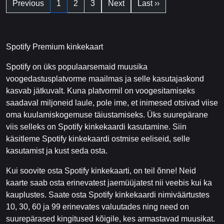
Previous
1
2
3
Next
Last ››
Spotify Premium kinkekaart
Spotify on üks populaarsemaid muusika
voogedastusplatvorme maailmas ja selle kasutajaskond
kasvab jätkuvalt. Kuna platvormil on voogesitamiseks
saadaval miljoneid laule, pole ime, et inimesed otsivad viise
oma kuulamiskogemuse täiustamiseks. Üks suurepärane
viis selleks on Spotify kinkekaardi kasutamine. Siin
käsitleme Spotify kinkekaardi ostmise eeliseid, selle
kasutamist ja kust seda osta.
Kui soovite osta Spotify kinkekaarti, on teil õnne! Neid
kaarte saab osta erinevatest jaemüüjatest nii veebis kui ka
kauplustes. Saate osta Spotify kinkekaardi nimiväärtustes
10, 30, 60 ja 99 erinevates valuutades ning need on
suurepärased kingitused kõigile, kes armastavad muusikat.