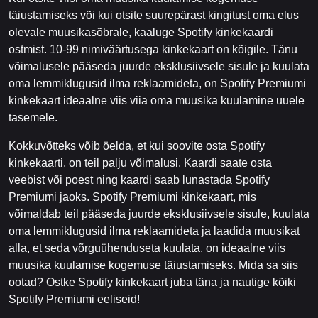
täiustamiseks või kui otsite suurepärast kingitust oma elus
olevale muusikasõbrale, kaaluge Spotify kinkekaardi
ostmist. 10-99 nimiväärtusega kinkekaart on kõigile. Tänu
võimalusele pääseda juurde eksklusiivsele sisule ja kuulata
oma lemmiklugusid ilma reklaamideta, on Spotify Premiumi
kinkekaart ideaalne viis viia oma muusika kuulamine uuele
tasemele.
Kokkuvõtteks võib öelda, et kui soovite osta Spotify
kinkekaarti, on teil palju võimalusi. Kaardi saate osta
veebist või poest ning kaardi saab lunastada Spotify
Premiumi jaoks. Spotify Premiumi kinkekaart, mis
võimaldab teil pääseda juurde eksklusiivsele sisule, kuulata
oma lemmiklugusid ilma reklaamideta ja laadida muusikat
alla, et seda võrguühenduseta kuulata, on ideaalne viis
muusika kuulamise kogemuse täiustamiseks. Mida sa siis
ootad? Ostke Spotify kinkekaart juba täna ja nautige kõiki
Spotify Premiumi eeliseid!