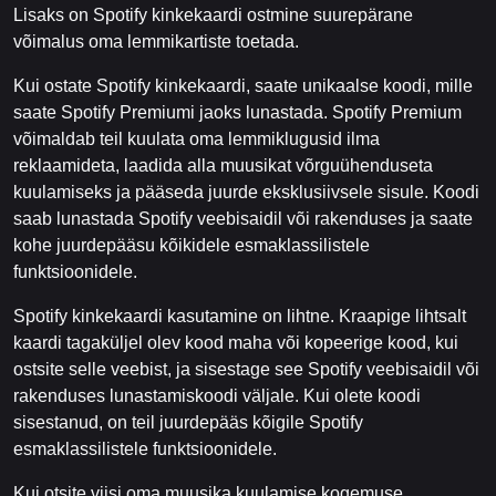
Lisaks on Spotify kinkekaardi ostmine suurepärane
võimalus oma lemmikartiste toetada.
Kui ostate Spotify kinkekaardi, saate unikaalse koodi, mille
saate Spotify Premiumi jaoks lunastada. Spotify Premium
võimaldab teil kuulata oma lemmiklugusid ilma
reklaamideta, laadida alla muusikat võrguühenduseta
kuulamiseks ja pääseda juurde eksklusiivsele sisule. Koodi
saab lunastada Spotify veebisaidil või rakenduses ja saate
kohe juurdepääsu kõikidele esmaklassilistele
funktsioonidele.
Spotify kinkekaardi kasutamine on lihtne. Kraapige lihtsalt
kaardi tagaküljel olev kood maha või kopeerige kood, kui
ostsite selle veebist, ja sisestage see Spotify veebisaidil või
rakenduses lunastamiskoodi väljale. Kui olete koodi
sisestanud, on teil juurdepääs kõigile Spotify
esmaklassilistele funktsioonidele.
Kui otsite viisi oma muusika kuulamise kogemuse