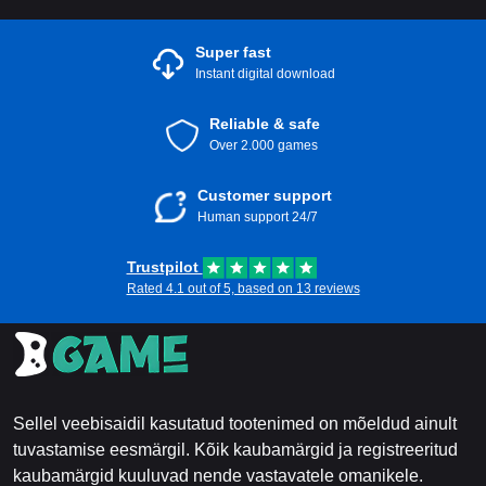
Super fast
Instant digital download
Reliable & safe
Over 2.000 games
Customer support
Human support 24/7
Trustpilot
Rated 4.1 out of 5, based on 13 reviews
Sellel veebisaidil kasutatud tootenimed on mõeldud ainult
tuvastamise eesmärgil. Kõik kaubamärgid ja registreeritud
kaubamärgid kuuluvad nende vastavatele omanikele.